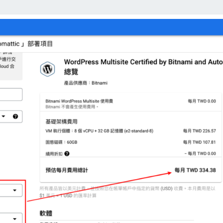
據
A
z
u
r
e
s
t
o
r
a
g
e
q