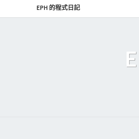
Skip
EPH 的程式日記
to
content