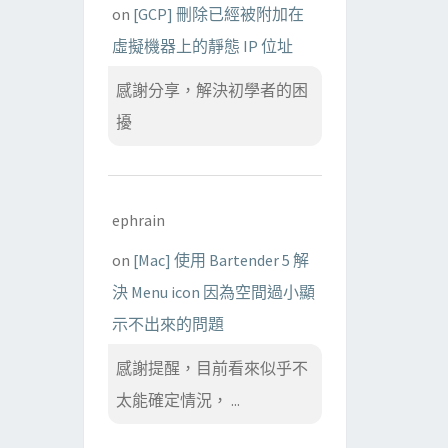
on
[GCP] 刪除已經被附加在
虛擬機器上的靜態 IP 位址
感謝分享，解決初學者的困
擾
ephrain
on
[Mac] 使用 Bartender 5 解
決 Menu icon 因為空間過小顯
示不出來的問題
感謝提醒，目前看來似乎不
太能確定情況， ...