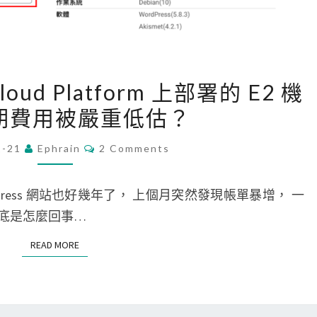
u
e
u
e
[
的
Cloud Platform 上部署的 E2 機
G
大
期費用被嚴重低估？
C
小
P
C
，
1-21
Ephrain
2 Comments
O
]
M
來
在
M
調
E
m 架 WordPress 網站也好幾年了， 上個月突然發現帳單暴增， 一
G
N
整
T
底是怎麼回事…
o
S
d
o
READ MORE
READ MORE
e
g
p
l
l
e