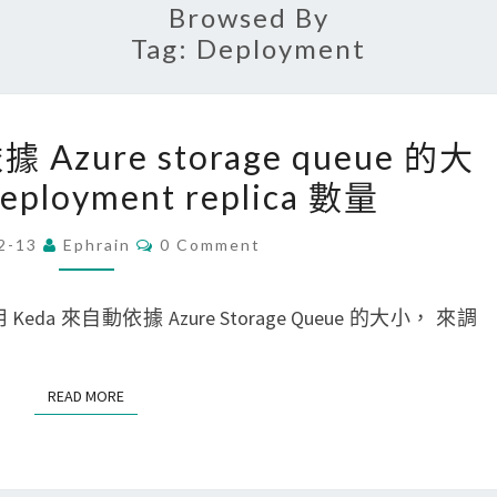
Browsed By
Tag:
Deployment
[
據 Azure storage queue 的大
K
loyment replica 數量
8
S
C
2-13
Ephrain
0 Comment
O
]
M
設
M
E
 來自動依據 Azure Storage Queue 的大小， 來調
定
N
T
K
S
e
READ MORE
READ MORE
d
a
依