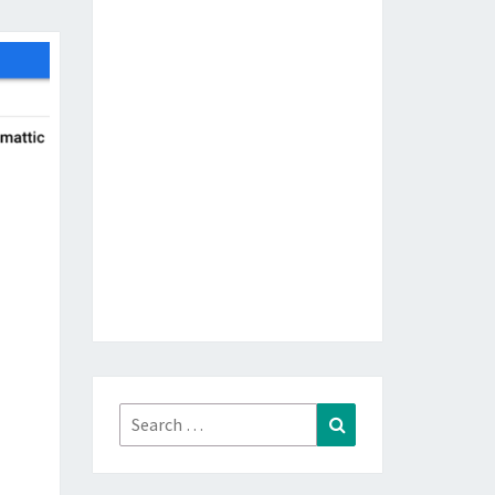
Search
Search
for: