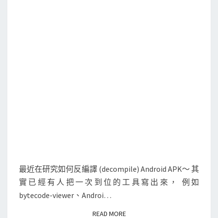
i
d
A
P
K
檔
案
反
編
譯
成
J
a
最近在研究如何反編譯 (decompile) Android APK～ 其
v
實已經有人把一次到位的工具寫出來， 例如
a
bytecode-viewer、Androi…
原
READ MORE
READ MORE
始