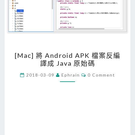
[
[Mac] 將 Android APK 檔案反編
M
譯成 Java 原始碼
a
c
C
2018-03-09
Ephrain
0 Comment
O
]
M
M
將
E
A
N
T
n
S
d
r
o