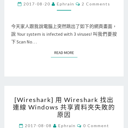
c
C
2017-08-20
Ephrain
2 Comments
O
]
M
M
M
E
a
N
今天家人跟我說電腦上突然跳出了如下的網頁畫面，
T
c
說 Your system is infected with 3 viruses! 叫我們要按
S
出
下 Scan No…
現
READ MORE
READ MORE
網
頁
說
中
毒
[
了
[Wireshark] 用 Wireshark 找出
W
，
連線 Windows 共享資料夾失敗的
i
要
原因
r
按
e
C
2017-08-08
Ephrain
0 Comment
S