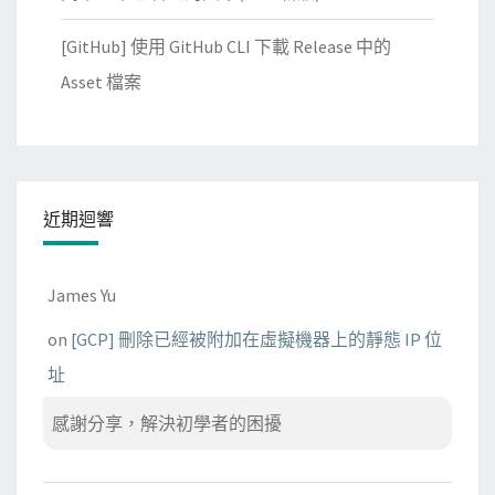
敗
的
[GitHub] 使用 GitHub CLI 下載 Release 中的
原
Asset 檔案
因
近期迴響
James Yu
on
[GCP] 刪除已經被附加在虛擬機器上的靜態 IP 位
址
感謝分享，解決初學者的困擾