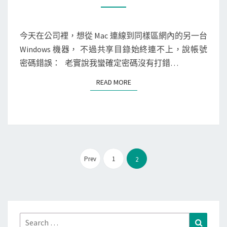
O
s
c
M
M
h
a
E
N
今天在公司裡，想從 Mac 連線到同樣區網內的另一台
a
n
T
Windows 機器， 不過共享目錄始終連不上，說帳號
r
S
N
密碼錯誤： 老實說我蠻確定密碼沒有打錯…
k
o
]
w
READ MORE
READ MORE
用
立
W
刻
i
掃
r
毒
e
？
文
s
Prev
1
2
章
h
分
a
頁
r
k
Search
Search