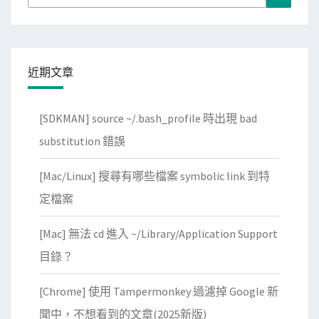
找
for:
出
連
線
近期文章
W
i
n
[SDKMAN] source ~/.bash_profile 時出現 bad
d
substitution 錯誤
o
w
[Mac/Linux] 搜尋有哪些檔案 symbolic link 到特
s
定檔案
共
享
[Mac] 無法 cd 進入 ~/Library/Application Support
資
目錄？
料
夾
[Chrome] 使用 Tampermonkey 過濾掉 Google 新
失
聞中，不想看到的文章(2025新版)