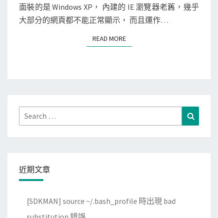
輕
面裝的是 Windows XP， 內建的 IE 瀏覽器老舊，幾乎
量
大部分的網頁都不能正常顯示， 而且運作…
級
READ MORE
READ MORE
的
B
o
d
h
i
Search
Search
L
for:
i
n
u
近期文章
x
[SDKMAN] source ~/.bash_profile 時出現 bad
substitution 錯誤