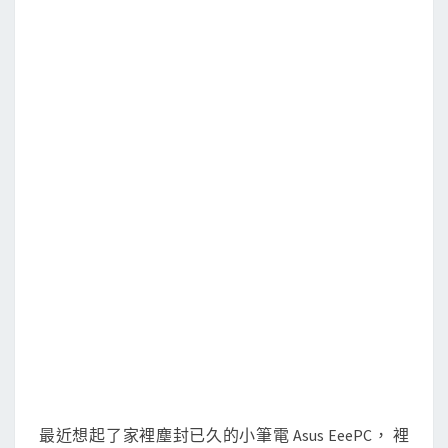
A
s
u
s
E
e
e
P
C
小
筆
電
上
，
安
裝
最近想起了家裡塵封已久的小筆電 Asus EeePC， 裡