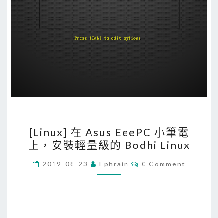
[
[Linux] 在 Asus EeePC 小筆電
L
上，安裝輕量級的 Bodhi Linux
i
n
C
2019-08-23
Ephrain
0 Comment
O
u
M
M
x
E
]
N
T
在
S