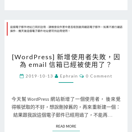
束
時
收
不
到
E
[
m
[WordPress] 新增使用者失敗，因
W
a
為 email 信箱已經被使用了？
o
i
r
C
2019-10-13
Ephrain
0 Comment
l
O
d
M
郵
M
P
件
E
r
N
今天幫 WordPress 網站新增了一個使用者， 後來覺
通
T
e
得帳號取的不好，想說刪掉舊的，再來重新建一個：
S
知
s
結果跟我說這個電子郵件已經用過了，不能再…
？
s
READ MORE
READ MORE
]