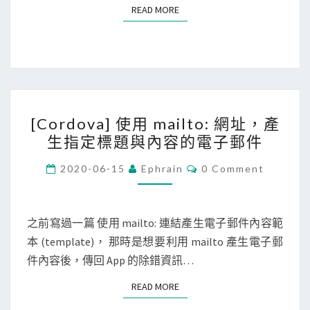
S
READ MORE
READ MORE
h
o
r
t
c
[
u
[Cordova] 使用 mailto: 網址，產
C
t
生指定標題與內容的電子郵件
o
s
r
C
在
2020-06-15
Ephrain
0 Comment
O
d
開
M
M
o
啟
E
v
N
之前寫過一篇 使用 mailto: 連結產生電子郵件內容範
或
T
a
本 (template)， 那時是想要利用 mailto 產生電子郵
關
S
]
件內容後，傳回 App 的除錯資訊…
閉
使
A
READ MORE
READ MORE
用
p