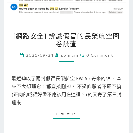
[
[網路安全] 辨識假冒的長榮航空問
網
卷調查
路
安
C
2021-09-24
Ephrain
0 Comment
O
全
M
M
]
E
辨
N
最近連收了兩封假冒長榮航空 EVA Air 寄來的信， 本
T
識
來不太想理它，都直接刪掉， 不過詐騙者不屈不撓
S
假
(正向的成語好像不應該用在這裡？) 的又寄了第三封
冒
過來…
的
READ MORE
READ MORE
長
榮