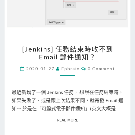
用
G
m
a
i
[
l
[Jenkins] 任務結束時收不到
J
開
Email 郵件通知？
e
啟
n
C
2020-01-27
Ephrain
0 Comment
O
k
M
M
i
E
n
N
最近新增了一個 Jenkins 任務， 想說在任務結束時，
T
s
如果失敗了、或是跟上次結果不同，就寄發 Email 通
S
]
知～ 於是在「可編式電子郵件通知」(英文大概是…
任
READ MORE
READ MORE
務
結