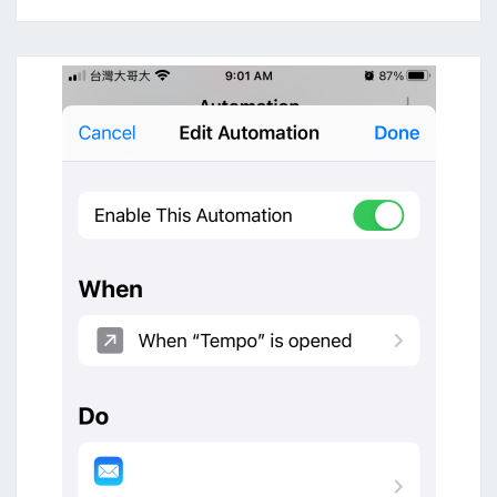
航
空
問
卷
調
查