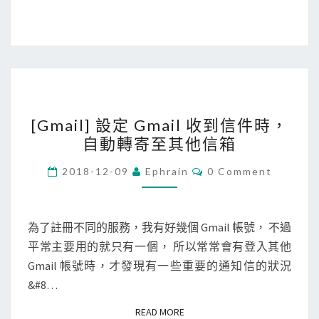
新
增
使
用
者
[
失
[Gmail] 設定 Gmail 收到信件時，
G
敗
自動轉寄至其他信箱
m
，
a
因
C
2018-12-09
Ephrain
0 Comment
O
i
為
M
M
l
e
E
]
N
m
為了註冊不同的服務，我有好幾個 Gmail 帳號， 不過
T
設
a
平常主要用的就只有一個， 所以常常會有登入其他
S
定
i
Gmail 帳號時，才發現有一些重要的通知信的狀況
G
l
&#8…
m
信
READ MORE
READ MORE