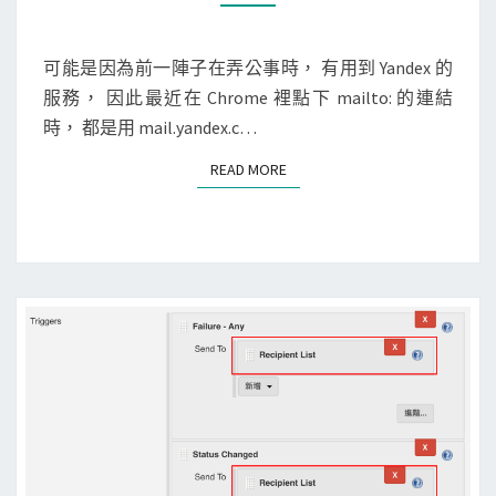
o
M
內
M
m
E
容
e
N
可能是因為前一陣子在弄公事時， 有用到 Yandex 的
的
T
]
服務， 因此最近在 Chrome 裡點下 mailto: 的連結
S
電
讓
時， 都是用 mail.yandex.c…
子
m
READ MORE
READ MORE
郵
a
件
i
l
t
o
:
連
結
預
設
使