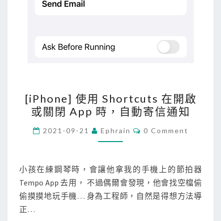
[
[iPhone] 使用 Shortcuts 在開啟
i
或關閉 App 時，自動寄信通知
P
h
C
2021-09-21
Ephrain
0 Comment
O
o
M
M
n
E
e
N
小孩在練鋼琴時，會讓他拿我的手機上的節拍器
T
]
Tempo App 去用， 不過偶爾會發現，他會找空檔偷
S
使
偷摸摸地玩手機… 身為工程師，自然是得想方法導
用
正…