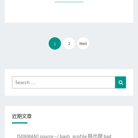
a
箱
i
已
l
經
收
被
到
使
文
信
用
2
Next
1
章
件
了
分
時
？
頁
，
自
Search
Search
動
for:
轉
寄
至
近期文章
其
他
信
[SDKMAN] source ~/.bash_profile 時出現 bad