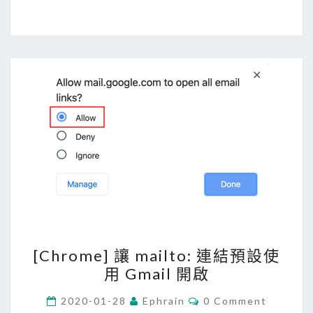
m
p
a
時
i
，
l
自
t
動
o
寄
:
信
網
通
址
知
，
產
生
指
[
定
[Chrome] 讓 mailto: 連結預設使
C
標
用 Gmail 開啟
h
題
r
C
2020-01-28
Ephrain
0 Comment
與
O