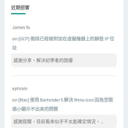
近期迴響
James Yu
on
[GCP] 刪除已經被附加在虛擬機器上的靜態 IP 位
址
感謝分享，解決初學者的困擾
ephrain
on
[Mac] 使用 Bartender 5 解決 Menu icon 因為空間
過小顯示不出來的問題
感謝提醒，目前看來似乎不太能確定情況， ...