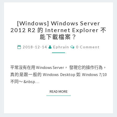
a
s
[
h
[Windows] Windows Server
W
被
2012 R2 的 Internet Explorer 不
i
阻
能下載檔案？
n
擋
d
C
，
2018-12-14
Ephrain
0 Comment
O
o
無
M
M
w
法
E
N
平常沒有在用 Windows Server， 發現它的操作行為，
s
啟
T
真的是跟一般的 Windows Desktop 如 Windows 7/10
]
用
S
不同～ &nbsp…
W
？
i
READ MORE
READ MORE
n
d
o
w