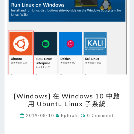
[
[Windows] 在 Windows 10 中啟
W
用 Ubuntu Linux 子系統
i
n
C
2019-08-10
Ephrain
0 Comment
O
d
M
M
o
E