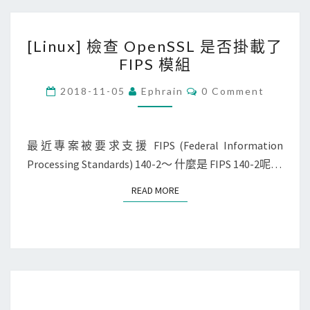
s
[
S
[Linux] 檢查 OpenSSL 是否掛載了
L
e
FIPS 模組
i
r
n
C
2018-11-05
Ephrain
0 Comment
v
O
u
e
M
M
x
r
E
]
N
最近專案被要求支援 FIPS (Federal Information
2
T
檢
Processing Standards) 140-2～ 什麼是 FIPS 140-2呢…
S
0
查
1
READ MORE
READ MORE
O
2
p
R
e
2
n
的
S
I
S
n