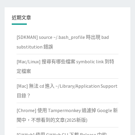
A
i
c
e
近期文章
t
w
i
e
[SDKMAN] source ~/.bash_profile 時出現 bad
o
r
n
substitution 錯誤
顯
示
[Mac/Linux] 搜尋有哪些檔案 symbolic link 到特
錯
定檔案
誤
訊
[Mac] 無法 cd 進入 ~/Library/Application Support
息
目錄？
[Chrome] 使用 Tampermonkey 過濾掉 Google 新
聞中，不想看到的文章(2025新版)
[GitHub] 使用 GitHub CLI 下載 Release 中的