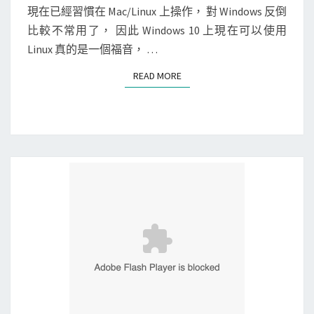
w
N
現在已經習慣在 Mac/Linux 上操作， 對 Windows 反倒
T
s
比較不常用了， 因此 Windows 10 上現在可以使用
S
]
Linux 真的是一個福音， …
在
READ MORE
READ MORE
W
i
n
d
o
w
s
1
0
中
啟
用
U