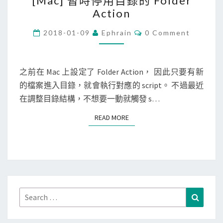
[Mac] 暫時停用目錄的 Folder
M
P
載
Action
a
r
檔
c
C
2018-01-09
Ephrain
0 Comment
e
案
O
]
s
M
？
M
暫
s
E
時
N
之前在 Mac 上設定了 Folder Action， 因此只要有新
除
T
停
的檔案進入目錄，就會執行對應的 script。 不過最近
S
錯
用
在調整目錄結構，不想要一動就觸發 s…
功
目
能
READ MORE
READ MORE
錄
，
的
用
F
W
o
P
l
L
d
Search
Search
o
e
for:
g
r
V