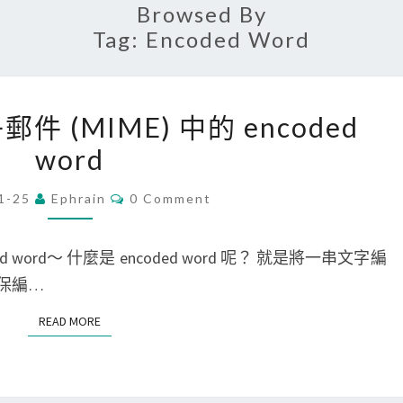
Browsed By
Tag:
Encoded Word
[
郵件 (MIME) 中的 encoded
M
word
I
M
C
1-25
Ephrain
0 Comment
O
E
M
]
M
E
d word～ 什麼是 encoded word 呢？ 就是將一串文字編
解
N
T
確保編…
碼
S
電
READ MORE
READ MORE
子
郵
件