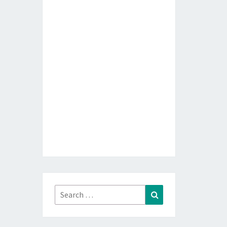
Search
Search
for: