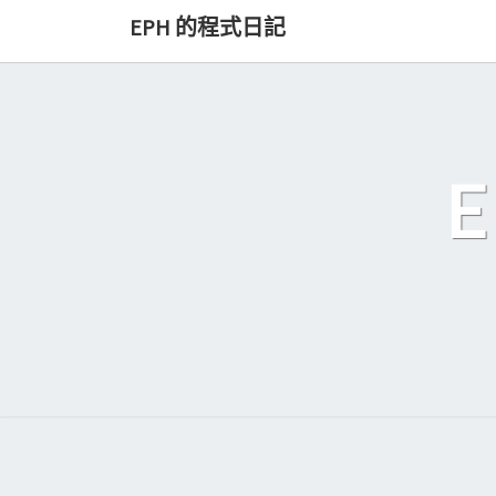
Skip
EPH 的程式日記
to
content