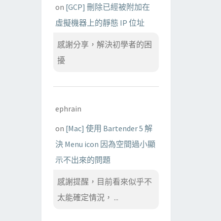
on
[GCP] 刪除已經被附加在
虛擬機器上的靜態 IP 位址
感謝分享，解決初學者的困
擾
ephrain
on
[Mac] 使用 Bartender 5 解
決 Menu icon 因為空間過小顯
示不出來的問題
感謝提醒，目前看來似乎不
太能確定情況， ...