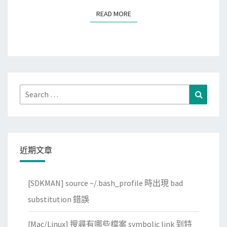
署
READ MORE
READ MORE
的
E
2
機
器
，
Search
Search
預
for:
期
費
用
近期文章
被
嚴
重
[SDKMAN] source ~/.bash_profile 時出現 bad
低
substitution 錯誤
估
？
[Mac/Linux] 搜尋有哪些檔案 symbolic link 到特