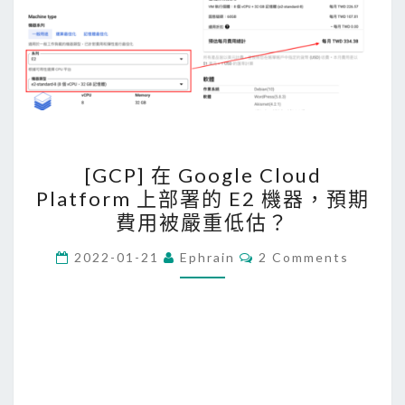
[
[GCP] 在 Google Cloud
G
Platform 上部署的 E2 機器，預期
C
費用被嚴重低估？
P
]
C
2022-01-21
Ephrain
2 Comments
O
在
M
M
G
E
N
o
T
o
S
g
l