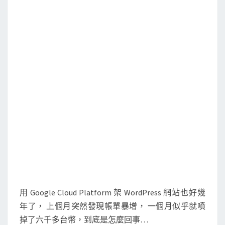
e
C
l
o
u
d
P
l
a
t
f
o
r
m
用 Google Cloud Platform 架 WordPress 網站也好幾
上
年了， 上個月突然發現帳單暴增， 一個月似乎就噴
部
掉了六千多台幣，到底是怎麼回事…