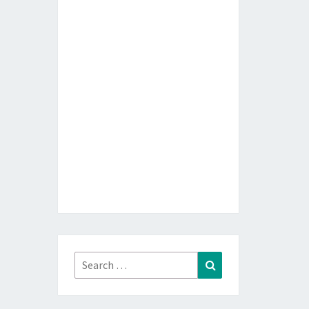
Search
Search
for: