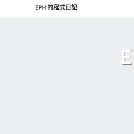
Skip
EPH 的程式日記
to
content