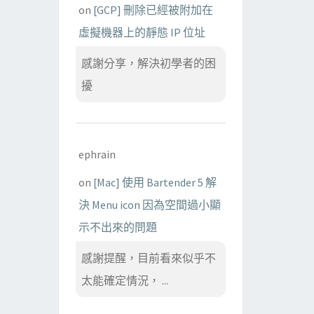
on
[GCP] 刪除已經被附加在
虛擬機器上的靜態 IP 位址
感謝分享，解決初學者的困
擾
ephrain
on
[Mac] 使用 Bartender 5 解
決 Menu icon 因為空間過小顯
示不出來的問題
感謝提醒，目前看來似乎不
太能確定情況， ...