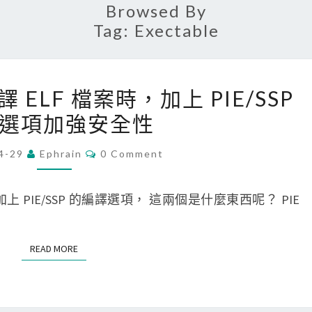
Browsed By
Tag:
Exectable
[
 編譯 ELF 檔案時，加上 PIE/SSP
L
選項加強安全性
i
n
C
4-29
Ephrain
0 Comment
O
u
M
x
M
E
案加上 PIE/SSP 的編譯選項， 這兩個是什麼東西呢？ PIE
]
N
T
用
S
G
READ MORE
READ MORE
C
C
編