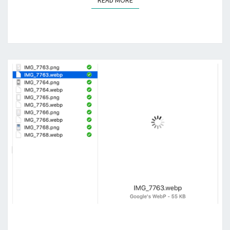
READ MORE
READ MORE
找
出
相
似
的
圖
片