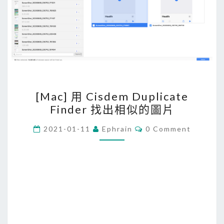
[
[Mac] 用 Cisdem Duplicate
M
Finder 找出相似的圖片
a
c
C
2021-01-11
Ephrain
0 Comment
O
]
M
M
用
E
C
N
T
i
S
s
d
e