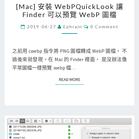
[
[Mac] 安裝 WebPQuickLook 讓
M
Finder 可以預覽 WebP 圖檔
a
c
C
2019-06-27
Ephrain
0 Comment
O
]
M
M
安
E
裝
N
之前用 cwebp 指令將 PNG 圖檔轉成 WebP 圖檔， 不
T
W
過後來就發現，在 Mac 的 Finder 裡面， 是沒辦法像
S
e
平常圖檔一樣預覽 .webp 檔…
b
READ MORE
READ MORE
P
Q
u
i
c
k
L