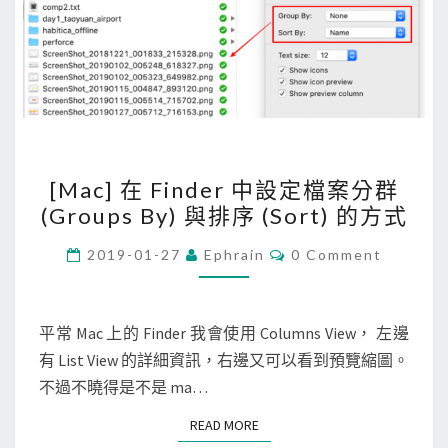
o
o
k
讓
F
i
[
n
[Mac] 在 Finder 中設定檔案分群
M
d
(Groups By) 與排序 (Sort) 的方式
a
e
c
C
r
2019-01-27
Ephrain
0 Comment
O
]
可
M
M
在
以
E
F
N
平常 Mac 上的 Finder 我會使用 Columns View， 左邊
預
T
i
有 List View 的詳細資訊，右邊又可以看到預覽縮圖。
覽
S
n
不過不曉得是不是 ma…
W
d
e
READ MORE
READ MORE
e
b