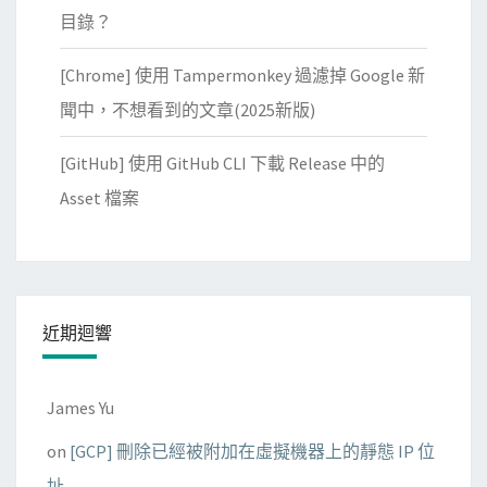
打
目錄？
不
[Chrome] 使用 Tampermonkey 過濾掉 Google 新
開
的
聞中，不想看到的文章(2025新版)
問
[GitHub] 使用 GitHub CLI 下載 Release 中的
題
Asset 檔案
近期迴響
James Yu
on
[GCP] 刪除已經被附加在虛擬機器上的靜態 IP 位
址