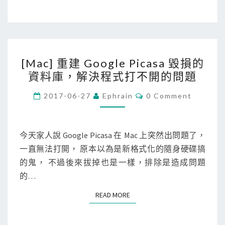
找
y
出
)
鎖
與
住
排
[
U
序
[Mac] 重建 Google Picasa 毀損的
M
S
(
資料庫，解決程式打不開的問題
a
B
S
c
C
碟
2017-06-27
Ephrain
0 Comment
o
O
]
檔
r
M
M
重
案
t
E
建
N
今天家人說 Google Picasa 在 Mac 上突然出問題了，
的
)
T
G
一直無法打開， 原本以為是新格式化的隨身硬碟搞
程
S
的
o
的鬼， 不過後來拔掉也是一樣，排除是造成問題
式
方
o
的…
式
g
READ MORE
READ MORE
l
e