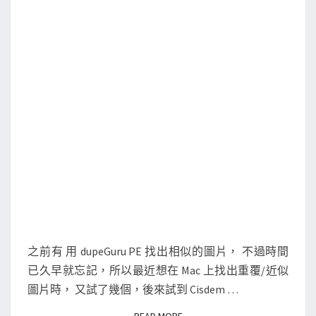
m
D
u
p
l
i
c
a
t
e
F
i
n
之前有 用 dupeGuru PE 找出相似的圖片， 不過時間
d
已久早就忘記，所以最近想在 Mac 上找出重覆/近似
e
圖片時， 又試了幾個，後來試到 Cisdem …
r