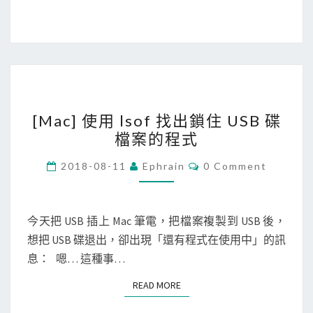
r
P
中
圖
設
檔
定
檔
[
案
[Mac] 使用 lsof 找出鎖住 USB 碟
M
分
檔案的程式
a
群
c
(
C
2018-08-11
Ephrain
0 Comment
O
]
G
M
M
使
r
E
用
N
o
今天把 USB 插上 Mac 筆電，把檔案複製到 USB 後，
T
l
u
想把 USB 碟退出，卻出現「還有程式在使用中」的訊
S
s
p
息： 嗯… 這種事…
o
s
READ MORE
READ MORE
f
B