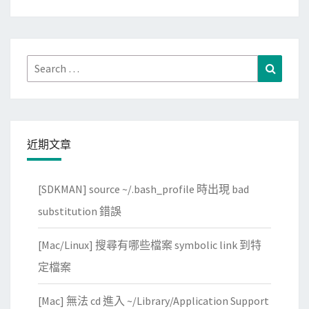
P
i
c
a
Search
Search
s
for:
a
毀
損
近期文章
的
資
[SDKMAN] source ~/.bash_profile 時出現 bad
料
庫
substitution 錯誤
，
[Mac/Linux] 搜尋有哪些檔案 symbolic link 到特
解
決
定檔案
程
[Mac] 無法 cd 進入 ~/Library/Application Support
式