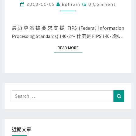
n
C
2018-11-05
Ephrain
0 Comment
O
u
M
M
x
E
]
N
最近專案被要求支援 FIPS (Federal Information
T
檢
Processing Standards) 140-2～ 什麼是 FIPS 140-2呢…
S
查
READ MORE
READ MORE
O
p
e
n
S
S
Search
Search
L
for:
是
否
掛
近期文章
載