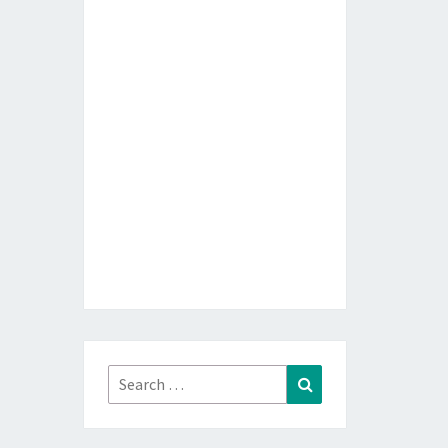
Search
Search
for: