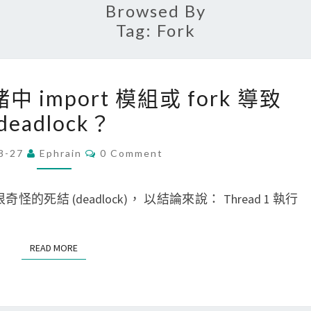
Browsed By
Tag:
Fork
[
緒中 import 模組或 fork 導致
P
deadlock？
y
t
C
8-27
Ephrain
0 Comment
O
h
M
o
M
E
怪的死結 (deadlock)， 以結論來說： Thread 1 執行
n
N
T
]
S
在
READ MORE
READ MORE
執
行
緒