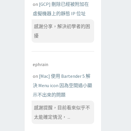
on
[GCP] 刪除已經被附加在
虛擬機器上的靜態 IP 位址
感謝分享，解決初學者的困
擾
ephrain
on
[Mac] 使用 Bartender 5 解
決 Menu icon 因為空間過小顯
示不出來的問題
感謝提醒，目前看來似乎不
太能確定情況， ...