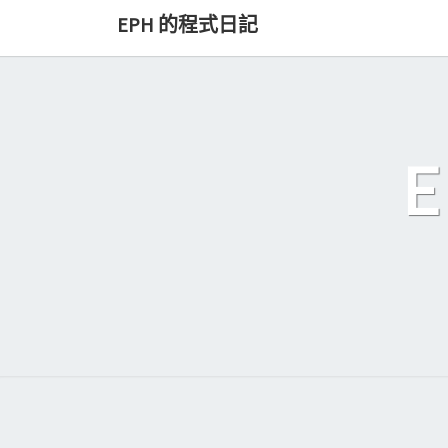
Skip
EPH 的程式日記
to
content