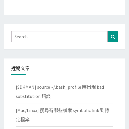
t
e
H
中
u
的
b
A
C
Search
Search
s
L
for:
s
I
e
(
t
g
檔
近期文章
h
案
)
[SDKMAN] source ~/.bash_profile 時出現 bad
觸
substitution 錯誤
發
還
[Mac/Linux] 搜尋有哪些檔案 symbolic link 到特
在
定檔案
P
R