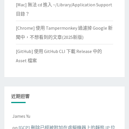
[Mac] 無法 cd 進入 ~/Library/Application Support
中
目錄？
的
G
[Chrome] 使用 Tampermonkey 過濾掉 Google 新
i
聞中，不想看到的文章(2025新版)
t
H
[GitHub] 使用 GitHub CLI 下載 Release 中的
u
Asset 檔案
b
A
c
t
i
近期迴響
o
n
s
James Yu
w
on
[GCP] 刪除已經被附加在虛擬機器上的靜態 IP 位