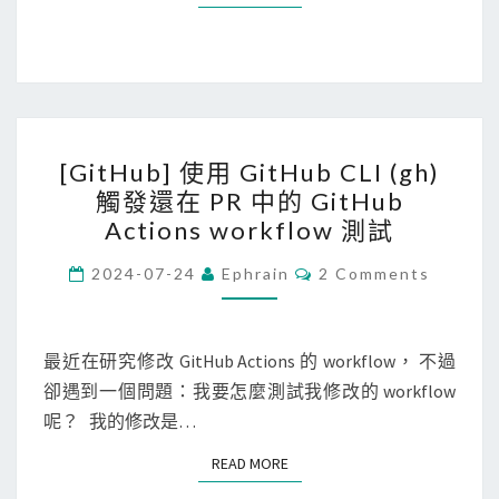
G
i
t
H
u
[
b
[GitHub] 使用 GitHub CLI (gh)
G
C
觸發還在 PR 中的 GitHub
i
L
Actions workflow 測試
t
I
H
C
2024-07-24
Ephrain
2 Comments
下
O
u
載
M
M
b
R
E
N
最近在研究修改 GitHub Actions 的 workflow， 不過
]
e
T
卻遇到一個問題：我要怎麼測試我修改的 workflow
使
S
l
呢？ 我的修改是…
用
e
G
a
READ MORE
READ MORE
i
s