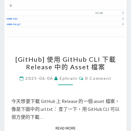
[
[GitHub] 使用 GitHub CLI 下載
G
Release 中的 Asset 檔案
i
t
C
2025-06-06
Ephrain
0 Comment
O
H
M
M
u
E
b
N
今天想要下載 GitHub 上 Release 的一個 asset 檔案，
T
]
像是下圖中的 url.txt： 查了一下，用 GitHub CLI 可以
S
使
很方便的下載…
用
READ MORE
READ MORE