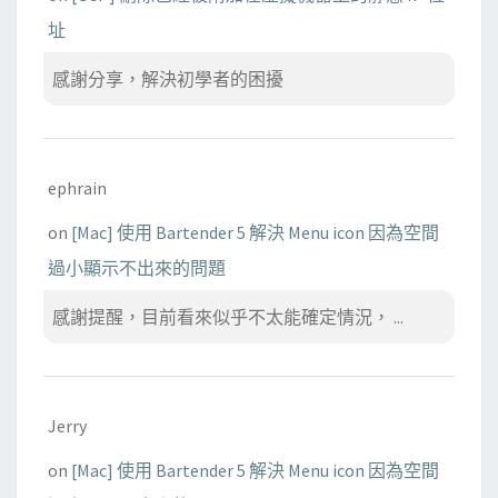
o
址
r
k
感謝分享，解決初學者的困擾
f
l
o
w
ephrain
測
on
[Mac] 使用 Bartender 5 解決 Menu icon 因為空間
試
過小顯示不出來的問題
感謝提醒，目前看來似乎不太能確定情況， ...
Jerry
on
[Mac] 使用 Bartender 5 解決 Menu icon 因為空間