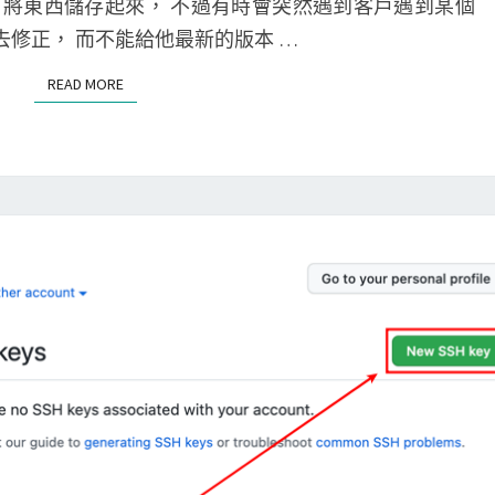
mmit 將東西儲存起來， 不過有時會突然遇到客戶遇到某個
錯
E
N
從
T
去修正， 而不能給他最新的版本 …
誤
n
S
任
訊
c
READ MORE
READ MORE
意
息
o
一
？
u
個
n
c
t
o
e
m
r
m
e
i
d
t
1
節
f
點
i
，
l
建