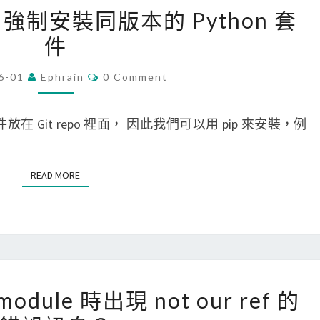
S
H
[
pip 強制安裝同版本的 Python 套
H
u
P
件
k
b
y
e
C
t
C
6-01
Ephrain
0 Comment
y
O
L
h
M
過
I
o
M
E
放在 Git repo 裡面， 因此我們可以用 pip 來安裝，例
期
(
n
N
T
了
g
]
S
…
h
使
READ MORE
READ MORE
)
用
觸
p
發
i
還
p
在
強
[
bmodule 時出現 not our ref 的
P
制
G