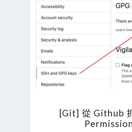
[Git] 從 Githu
Permissi