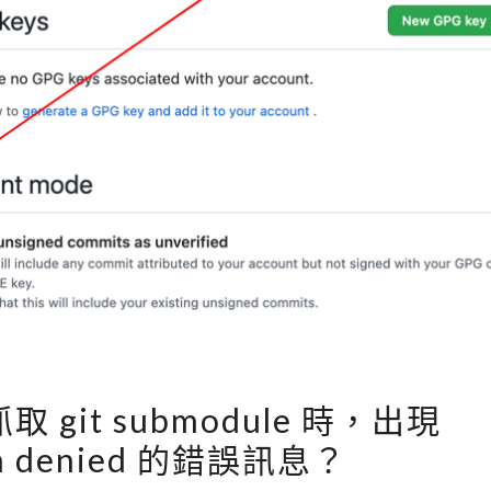
e
立
t
出
h
新
a
的
t
分
s
支
h
o
u
l
d
h
[
b 抓取 git submodule 時，出現
a
G
v
on denied 的錯誤訊息？
i
e