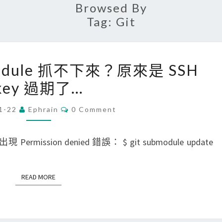
Browsed By
Tag:
Git
[
bmodule 抓不下來？原來是 SSH
M
key 過期了…
a
c
C
1-22
Ephrain
0 Comment
O
]
M
G
M
E
ermission denied 錯誤： $ git submodule update
i
N
T
t
S
s
READ MORE
READ MORE
u
b
m