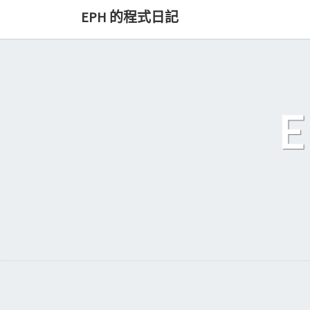
Skip
EPH 的程式日記
to
content