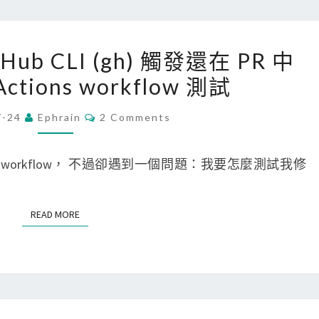
o
d
[
tHub CLI (gh) 觸發還在 PR 中
u
G
Actions workflow 測試
l
i
e
t
C
7-24
Ephrain
2 Comments
O
抓
H
M
不
u
M
E
ns 的 workflow， 不過卻遇到一個問題：我要怎麼測試我修
下
b
N
T
來
]
S
？
使
READ MORE
READ MORE
原
用
來
G
是
i
S
t