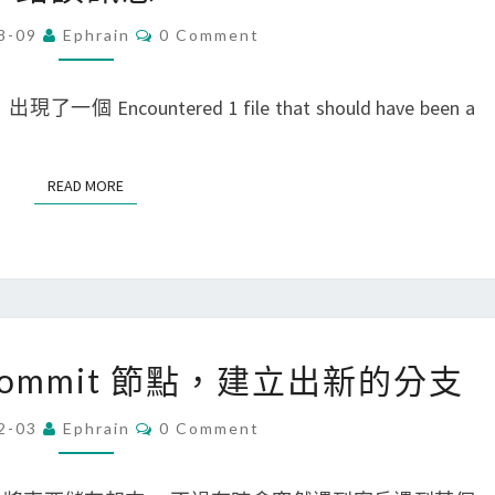
s
l
]
C
8-09
Ephrain
0 Comment
w
e
g
O
M
o
時
i
M
E
r
現了一個 Encountered 1 file that should have been a
出
t
N
T
k
現
c
S
f
n
h
READ MORE
READ MORE
l
o
e
o
t
c
w
o
k
測
u
o
試
r
u
[
 commit 節點，建立出新的分支
r
t
G
e
時
i
C
2-03
Ephrain
0 Comment
f
O
出
t
M
的
現
M
]
E