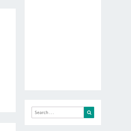
Search
Search
for: