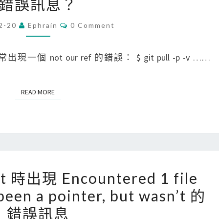
錯誤訊息？
R
安
i
中
裝
t
C
2-20
Ephrain
0 Comment
的
O
同
]
M
G
版
更
M
E
個 not our ref 的錯誤： $ git pull -p -v ……
i
本
新
N
T
t
的
G
S
H
P
i
READ MORE
READ MORE
u
y
t
b
t
s
A
h
u
c
o
b
t
n
m
[
out 時出現 Encountered 1 file
i
套
o
G
been a pointer, but wasn’t 的
o
件
d
i
n
u
錯誤訊息
t