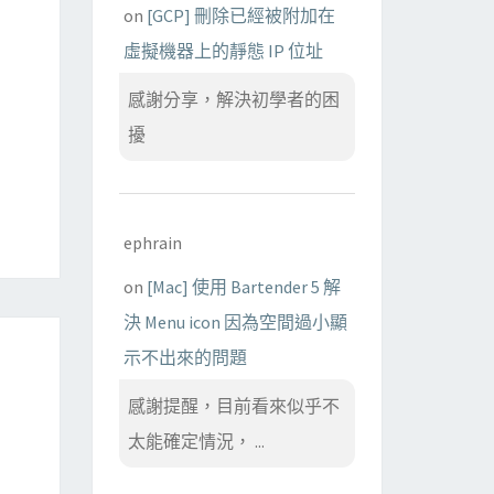
on
[GCP] 刪除已經被附加在
虛擬機器上的靜態 IP 位址
感謝分享，解決初學者的困
擾
ephrain
on
[Mac] 使用 Bartender 5 解
決 Menu icon 因為空間過小顯
示不出來的問題
感謝提醒，目前看來似乎不
太能確定情況， ...