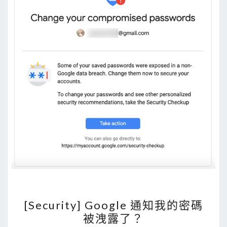
a
l
l
e
e
n
n
d
d
a
a
r
r
上
(
日
曆
)
[
[Security] Google 通知我的密碼
S
被洩露了？
e