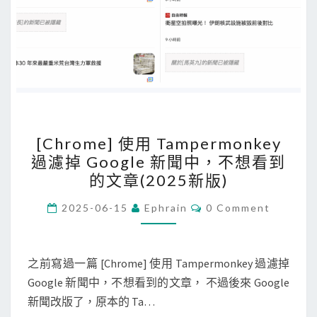
[
[Chrome] 使用 Tampermonkey
C
過濾掉 Google 新聞中，不想看到
h
的文章(2025新版)
r
o
C
2025-06-15
Ephrain
0 Comment
O
m
M
M
e
E
N
之前寫過一篇 [Chrome] 使用 Tampermonkey 過濾掉
]
T
Google 新聞中，不想看到的文章， 不過後來 Google
使
S
新聞改版了，原本的 Ta…
用