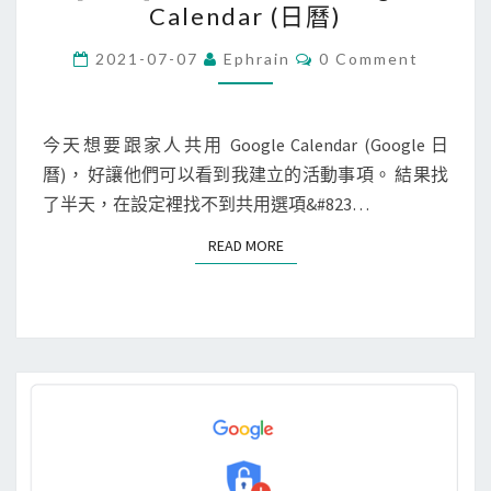
會
Calendar (日曆)
e
議
b
C
2021-07-07
Ephrain
0 Comment
或
O
]
M
提
M
與
E
醒
其
N
今天想要跟家人共用 Google Calendar (Google 日
，
T
他
曆)， 好讓他們可以看到我建立的活動事項。 結果找
S
搬
人
了半天，在設定裡找不到共用選項&#823…
移
共
READ MORE
READ MORE
到
用
G
G
o
o
o
o
g
g
l
l
e
e
C
C
a