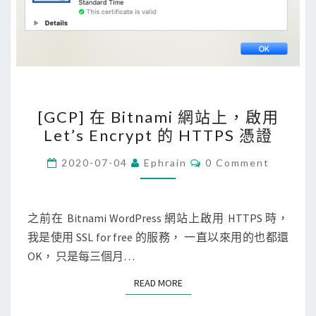
的
密
碼
被
洩
露
[
[GCP] 在 Bitnami 網站上，啟用
了
G
Let’s Encrypt 的 HTTPS 憑證
？
C
P
C
2020-07-04
Ephrain
0 Comment
O
]
M
M
在
E
B
N
之前在 Bitnami WordPress 網站上啟用 HTTPS 時，
T
i
我是使用 SSL for free 的服務， 一直以來用的也都還
S
t
OK， 只是每三個月…
n
READ MORE
READ MORE
a
m