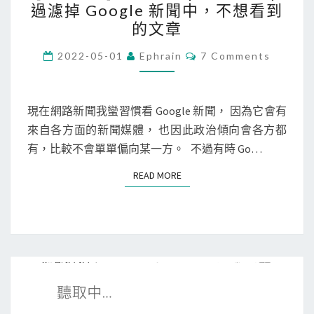
過濾掉 Google 新聞中，不想看到
o
h
的文章
g
r
l
o
C
2022-05-01
Ephrain
7 Comments
O
e
m
M
新
M
e
E
聞
N
現在網路新聞我蠻習慣看 Google 新聞， 因為它會有
]
T
中
來自各方面的新聞媒體， 也因此政治傾向會各方都
使
S
，
有，比較不會單單偏向某一方。 不過有時 Go…
用
不
T
READ MORE
READ MORE
想
a
看
m
到
p
的
e
文
r
章
m
(
o