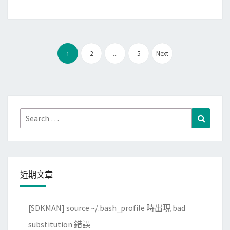
i
網
站
文
上
2
...
5
Next
1
章
，
分
啟
頁
用
L
Search
Search
e
for:
t
’
s
近期文章
E
n
c
[SDKMAN] source ~/.bash_profile 時出現 bad
r
substitution 錯誤