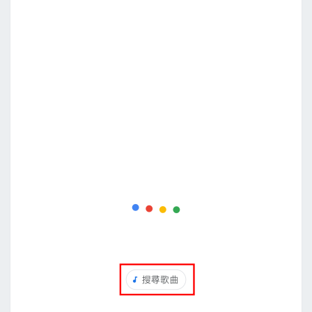
2
n
0
k
2
e
5
y
新
過
版
濾
)
掉
G
o
o
g
l
e
新
聞
中
，