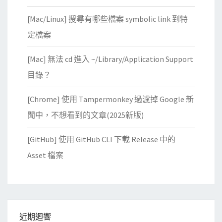
y
p
[Mac/Linux] 搜尋有哪些檔案 symbolic link 到特
t
定檔案
的
H
[Mac] 無法 cd 進入 ~/Library/Application Support
T
目錄？
T
P
[Chrome] 使用 Tampermonkey 過濾掉 Google 新
S
聞中，不想看到的文章(2025新版)
憑
證
[GitHub] 使用 GitHub CLI 下載 Release 中的
Asset 檔案
近期迴響