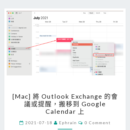
l
e
搜
尋
a
p
p
，
哼
旋
律
找
[
[Mac] 將 Outlook Exchange 的會
出
M
議或提醒，搬移到 Google
印
a
Calendar 上
象
c
中
]
C
2021-07-18
Ephrain
0 Comment
O
的
將