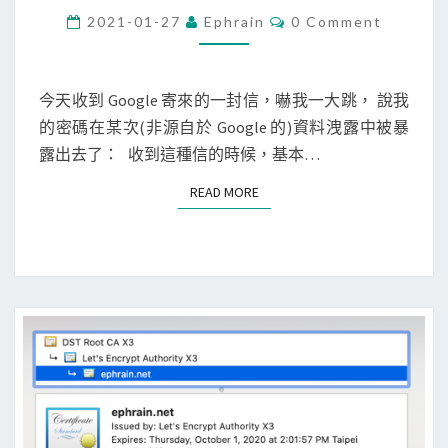
c
C
2021-01-27
Ephrain
0 Comment
O
u
M
M
r
E
i
N
今天收到 Google 寄來的一封信，嚇我一大跳， 說我
T
t
的密碼在某次(非源自於 Google 的)資料洩露中被暴
S
y
露出去了： 收到這種信的時候，基本…
]
READ MORE
READ MORE
G
o
o
g
l
e
通
知
我