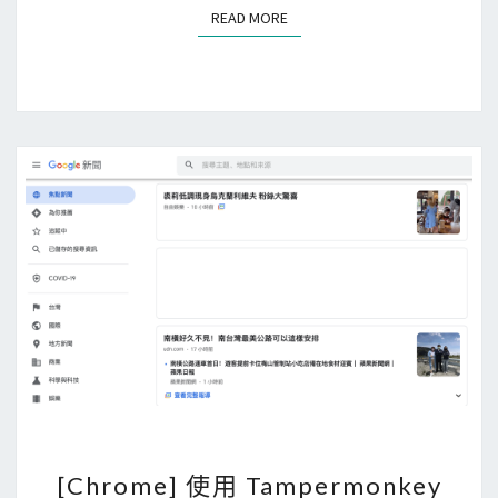
T
READ MORE
READ MORE
a
m
p
e
r
m
o
n
k
e
y
過
濾
掉
G
[
[Chrome] 使用 Tampermonkey
o
C