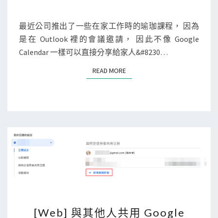
M
那
M
O
E
首
N
最近公司推出了一些在家工作時的瑜珈課程， 因為
u
T
歌
是在 Outlook 裡的會議邀請， 因此不像 Google
t
S
！
Calendar 一樣可以直接分享給家人&#8230…
l
o
READ MORE
READ MORE
o
k
E
x
c
h
a
n
g
e
[
的
[Web] 與其他人共用 Google
W