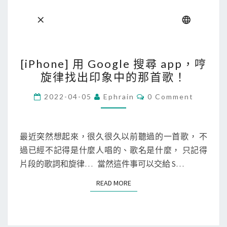
不
想
看
到
[
[iPhone] 用 Google 搜尋 app，哼
的
i
旋律找出印象中的那首歌！
文
P
章
h
C
2022-04-05
Ephrain
0 Comment
O
o
M
M
n
E
e
N
最近突然想起來，很久很久以前聽過的一首歌， 不
T
]
過已經不記得是什麼人唱的、歌名是什麼， 只記得
S
用
片段的歌詞和旋律… 當然這件事可以交給 S…
G
READ MORE
READ MORE
o
o
g