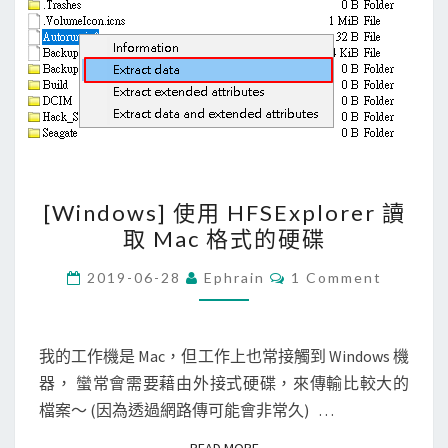
n
t
O
S
可
以
讀
[
[Windows] 使用 HFSExplorer 讀
取
W
取 Mac 格式的硬碟
M
i
a
n
C
2019-06-28
Ephrain
1 Comment
c
O
d
M
格
M
o
E
式
w
N
我的工作機是 Mac，但工作上也常接觸到 Windows 機
T
硬
s
器， 蠻常會需要藉由外接式硬碟，來傳輸比較大的
S
碟
]
檔案～ (因為透過網路傳可能會非常久) …
使