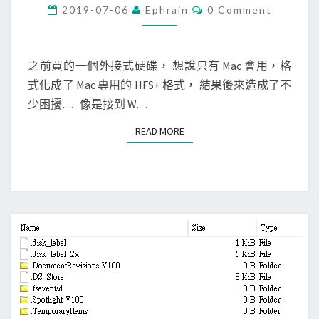
n
C
2019-07-06
Ephrain
0 Comment
O
u
M
M
x
E
]
N
之前買的一個外接式硬碟， 想說只有 Mac 會用，格
T
安
式化成了 Mac 專用的 HFS+ 格式， 結果後來造成了不
S
裝
少困擾… 像是接到 W…
H
READ MORE
READ MORE
F
S
相
關
套
件
，
讓
C
e