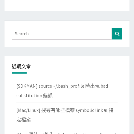
W
格
i
式
r
的
e
Search
硬
Search
s
for:
碟
h
a
r
近期文章
k
吃
[SDKMAN] source ~/.bash_profile 時出現 bad
光
光
substitution 錯誤
啦
[Mac/Linux] 搜尋有哪些檔案 symbolic link 到特
！
定檔案