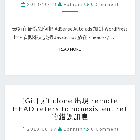
r
C
2018-10-28
Ephrain
0 Comment
O
d
M
M
P
E
r
N
最近在研究如何把 AdSense Auto ads 加到 WordPress
T
e
上～ 看起來是要把 JavaScript 放在 <head></…
S
s
READ MORE
READ MORE
s
]
將
A
d
[
S
[Git] git clone 出現 remote
G
e
HEAD refers to nonexistent ref
i
n
的錯誤訊息
t
s
]
C
2018-08-17
Ephrain
0 Comment
e
O
g
A
M