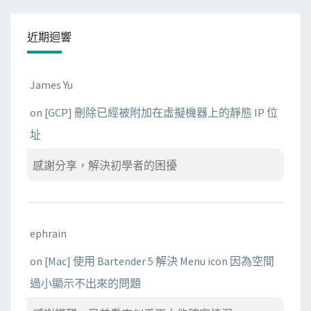
s
t
近期迴響
e
n
t
James Yu
r
on
[GCP] 刪除已經被附加在虛擬機器上的靜態 IP 位
e
址
f
的
感謝分享，解決初學者的困擾
錯
誤
訊
息
ephrain
on
[Mac] 使用 Bartender 5 解決 Menu icon 因為空間
過小顯示不出來的問題