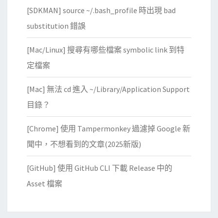
E
s
[SDKMAN] source ~/.bash_profile 時出現 bad
A
網
substitution 錯誤
D
站
r
上
[Mac/Linux] 搜尋有哪些檔案 symbolic link 到特
e
定檔案
f
e
[Mac] 無法 cd 進入 ~/Library/Application Support
r
目錄？
s
t
[Chrome] 使用 Tampermonkey 過濾掉 Google 新
o
聞中，不想看到的文章(2025新版)
n
o
[GitHub] 使用 GitHub CLI 下載 Release 中的
n
Asset 檔案
e
x
i