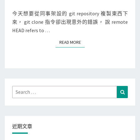
M
i
u
E
N
今天想要從同事架設的 git repository 複製東西下
t
t
T
來， git clone 指令卻出現意外的錯誤， 說 remote
c
S
o
HEAD refers to …
l
a
o
d
READ MORE
READ MORE
n
s
e
加
出
到
現
W
r
o
e
Search
Search
r
m
for:
d
o
P
t
r
e
e
近期文章
H
s