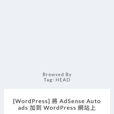
Browsed By
Tag:
HEAD
[
[WordPress] 將 AdSense Auto
W
ads 加到 WordPress 網站上
o