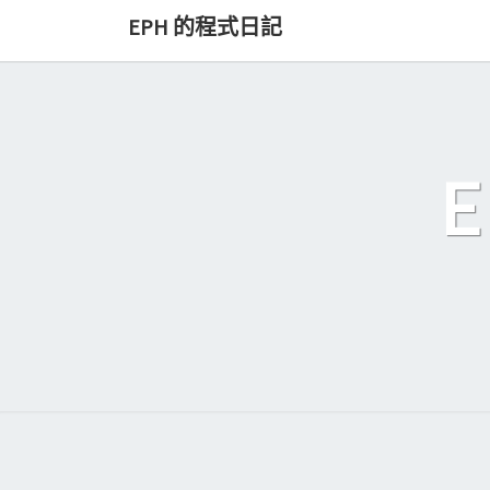
Skip
EPH 的程式日記
to
content