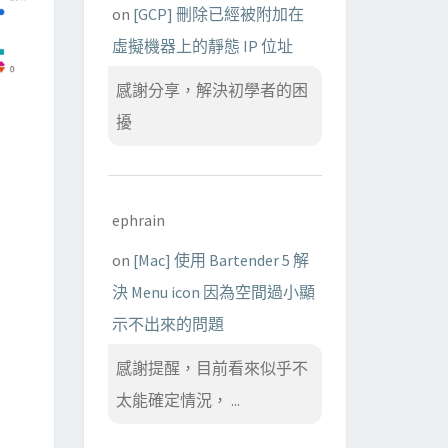
on
[GCP] 刪除已經被附加在
虛擬機器上的靜態 IP 位址
感謝分享，解決初學者的困
擾
ephrain
on
[Mac] 使用 Bartender 5 解
決 Menu icon 因為空間過小顯
示不出來的問題
感謝提醒，目前看來似乎不
太能確定情況， ...