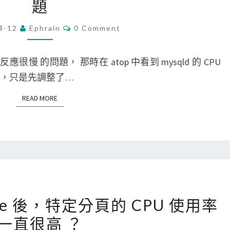
題
o
太
r
多
C
4-12
Ephrain
0 Comment
O
d
的
M
P
M
p
E
反應很慢 的問題， 那時在 atop 中看到 mysqld 的 CPU
r
N
h
T
因，只是先調整了…
e
S
p
s
READ MORE
READ MORE
-
s
f
]
p
解
m
決
進
M
程
y
[
，
ome 後，特定分頁的 CPU 使用率
S
M
導
一直很高 ？
Q
a
致