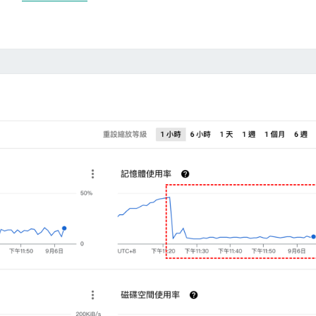
e
a
r
m
v
s
e
與
r
V
，
S
降
C
低
o
C
d
P
e
U
時
使
，
用
C
率
P
U