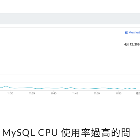
m
i
W
o
r
d
P
r
e
s
s
機
器
[
上
解決 MySQL CPU 使用率過高的問
W
有