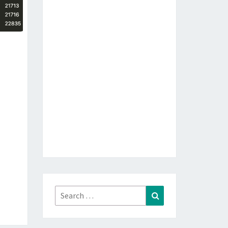
Search
Search
for: