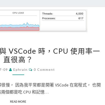
閉
擴
充
功
能
的
L
[
s 與 VSCode 時，CPU 使用率一
a
M
n
直很高？
a
g
c
C
7-09
Ephrain
0 Comment
u
O
]
M
a
開
M
E
g
很慢， 因為我平常都是開著 VSCode 在寫程式， 也開
啟
N
e
T
這兩個都是吃 CPU 和記憶…
T
S
s
e
READ MORE
READ MORE