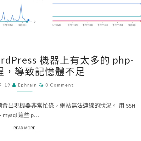
使
用
率
一
直
[
很
 WordPress 機器上有太多的 php-
G
高
進程，導致記憶體不足
C
？
P
C
9-19
Ephrain
0 Comment
O
]
M
B
M
E
機器， 偶爾會出現機器非常忙碌，網站無法連線的狀況。 用 SSH
i
N
T
ysql 這些 p…
t
S
n
READ MORE
READ MORE
a