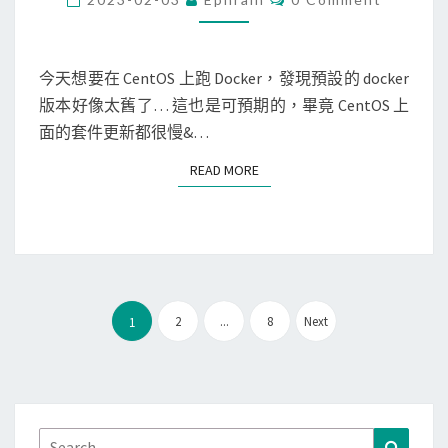
換
e
n
O
k
成
M
瀏
s
M
e
舊
覽
E
t
r
N
今天想要在 CentOS 上跑 Docker，發現預設的 docker
版
器
T
a
]
版本好像太舊了… 這也是可預期的，畢竟 CentOS 上
本
S
l
在
面的套件更新都很慢&…
做
l
C
測
READ MORE
READ MORE
e
e
試
d
n
錯
t
誤
O
？
S
文
上
2
...
8
Next
1
章
安
分
裝
頁
最
新
Search
Search