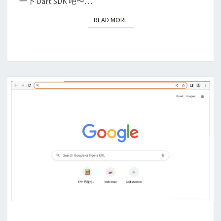
一下 Dart SDK 吧～…
O
a
S
READ MORE
READ MORE
c
a
上
p
安
p
裝
失
D
敗
a
，
r
出
t
現
S
S
D
k
K
i
p
p
i
n