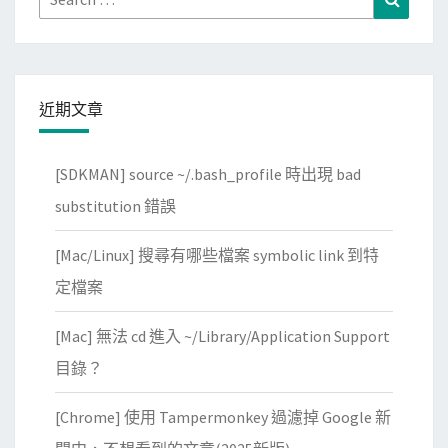
版
for:
的
D
o
近期文章
c
k
e
[SDKMAN] source ~/.bash_profile 時出現 bad
r
substitution 錯誤
[Mac/Linux] 搜尋有哪些檔案 symbolic link 到特
定檔案
[Mac] 無法 cd 進入 ~/Library/Application Support
目錄？
[Chrome] 使用 Tampermonkey 過濾掉 Google 新