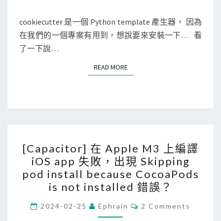
M
o
的
E
n
N
cookiecutter 是一個 Python template 產生器， 因為
P
T
]
在我們的一個專案有用到，想說要來安裝一下… 看
y
S
在
了一下說…
t
M
h
READ MORE
READ MORE
a
o
c
n
上
套
安
件
裝
[
p
[Capacitor] 在 Apple M3 上編譯
C
i
iOS app 失敗，出現 Skipping
a
p
pod install because CocoaPods
p
x
is not installed 錯誤？
a
與
C
c
2024-02-25
Ephrain
2 Comments
c
O
i
M