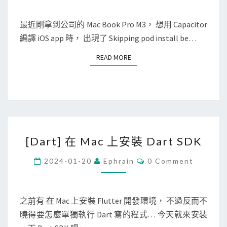
o
M
t
o
E
N
最近剛拿到公司的 Mac Book Pro M3， 想用 Capacitor
o
k
T
編譯 iOS app 時， 出現了 Skipping pod install be…
r
S
i
]
e
READ MORE
READ MORE
在
c
A
u
p
t
p
t
l
e
[
e
r
[Dart] 在 Mac 上安裝 Dart SDK
D
M
a
C
2024-01-20
Ephrain
0 Comment
3
O
r
上
M
M
t
編
E
]
N
之前有 在 Mac 上安裝 Flutter 開發環境， 不過反而不
譯
T
在
曉得要怎麼單獨執行 Dart 寫的程式… 今天就來安裝
S
i
M