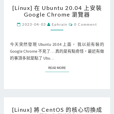
[
g
[Linux] 在 Ubuntu 20.04 上安裝
L
p
Google Chrome 瀏覽器
i
o
n
C
2023-04-03
Ephrain
0 Comment
d
O
u
M
i
M
x
n
E
]
N
今天突然發現 Ubuntu 20.04 上面， 我以前有裝的
s
T
在
Google Chrome 不見了… 真的是有點奇怪，最近有做
S
t
U
的事頂多就是點了 Ubu…
a
b
l
READ MORE
READ MORE
u
l
n
b
t
e
u
c
2
a
[
0
u
[Linux] 將 CentOS 的核心切換成
L
.