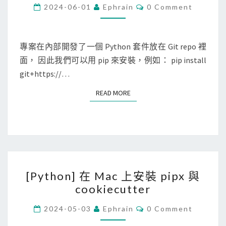
t
C
2024-06-01
Ephrain
0 Comment
O
h
M
M
o
E
n
N
專案在內部開發了一個 Python 套件放在 Git repo 裡
T
]
面， 因此我們可以用 pip 來安裝，例如： pip install
S
使
git+https://…
用
READ MORE
READ MORE
p
i
p
強
制
[
安
[Python] 在 Mac 上安裝 pipx 與
P
裝
cookiecutter
y
同
t
C
版
2024-05-03
Ephrain
0 Comment
O
h
本
M