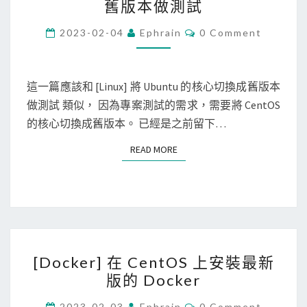
s
舊版本做測試
i
0
e
n
C
4
2023-02-04
Ephrain
0 Comment
C
O
u
上
M
o
M
x
安
E
c
]
N
這一篇應該和 [Linux] 將 Ubuntu 的核心切換成舊版本
裝
o
T
將
做測試 類似， 因為專案測試的需求，需要將 CentOS
G
S
a
C
的核心切換成舊版本。 已經是之前留下…
o
P
e
o
o
READ MORE
READ MORE
n
g
d
t
l
s
O
e
i
S
C
s
的
h
n
[
核
r
[Docker] 在 CentOS 上安裝最新
o
D
心
o
版的 Docker
t
o
切
m
i
c
C
2023-02-03
Ephrain
0 Comment