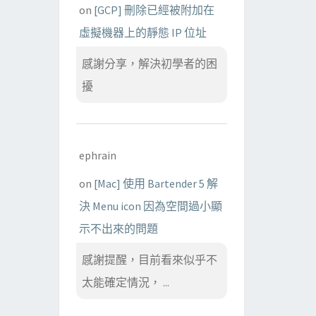
on
[GCP] 刪除已經被附加在
虛擬機器上的靜態 IP 位址
感謝分享，解決初學者的困
擾
ephrain
on
[Mac] 使用 Bartender 5 解
決 Menu icon 因為空間過小顯
示不出來的問題
感謝提醒，目前看來似乎不
太能確定情況， ...