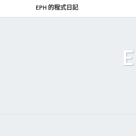
Skip
EPH 的程式日記
to
content