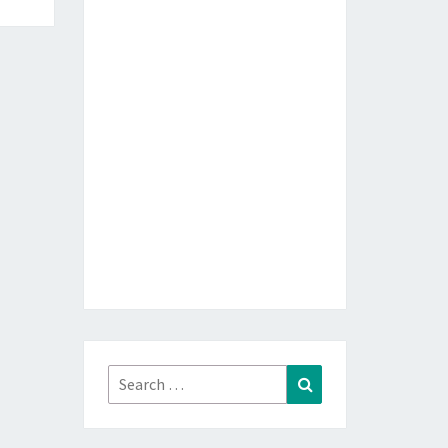
Search
Search
for: