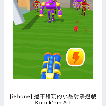
旋
律
找
出
印
象
中
的
那
首
歌
！
[
[iPhone] 還不錯玩的小品射擊遊戲
i
Knock’em All
P