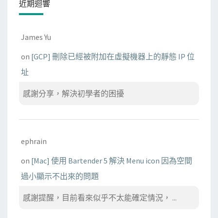
近期迴響
James Yu
on
[GCP] 刪除已經被附加在虛擬機器上的靜態 IP 位
址
感謝分享，解決初學者的困擾
ephrain
on
[Mac] 使用 Bartender 5 解決 Menu icon 因為空間
過小顯示不出來的問題
感謝提醒，目前看來似乎不太能確定情況， ...