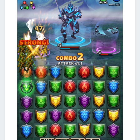
t
s
A
p
p
自
動
執
行
W
h
o
s
c
a
l
l