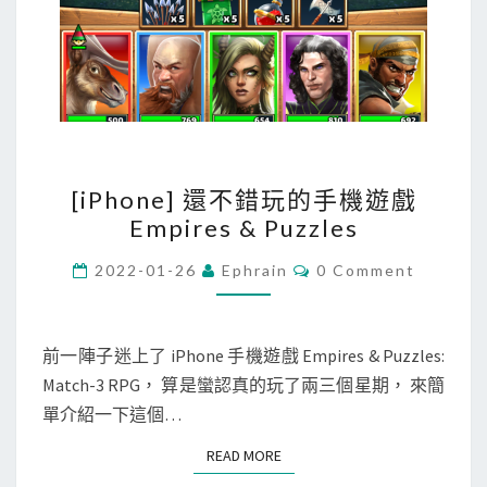
，
方
便
更
新
資
[
[iPhone] 還不錯玩的手機遊戲
料
i
Empires & Puzzles
庫
P
h
C
2022-01-26
Ephrain
0 Comment
O
o
M
M
n
E
e
N
前一陣子迷上了 iPhone 手機遊戲 Empires & Puzzles:
T
]
Match-3 RPG， 算是蠻認真的玩了兩三個星期， 來簡
S
還
單介紹一下這個…
不
READ MORE
READ MORE
錯