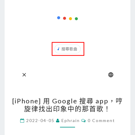
I
C
o
m
p
a
n
i
o
n
在
手
[
[iPhone] 用 Google 搜尋 app，哼
機
i
旋律找出印象中的那首歌！
上
P
測
h
C
2022-04-05
Ephrain
0 Comment
O
試
o
M
A
M