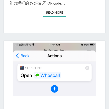
使
能力解析的 (它只能看 QR code…
用
READ MORE
READ MORE
B
a
r
c
o
d
e
S
c
a
n
n
e
r
s
[