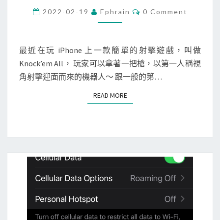
h
C
2022-02-19
Ephrain
0 Comment
O
o
M
M
n
E
e
N
最近在玩 iPhone 上一款簡單的射擊遊戲，叫做
T
]
Knock’em All， 玩家可以拿著一把槍，以第一人稱視
S
還
角射擊迎面而來的機器人～ 跟一般的第…
不
READ MORE
READ MORE
錯
玩
的
小
品
射
擊
遊
戲