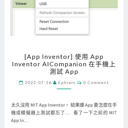
[
[App Inventor] 使用 App
A
Inventor AICompanion 在手機上
p
測試 App
p
I
C
2022-07-16
Ephrain
0 Comment
O
n
M
M
v
E
N
太久沒用 MIT App Inventor， 結果連 App 要怎麼在手
e
T
機或模擬器上測試都忘了… 看了一下之前的 MIT
n
S
App In…
t