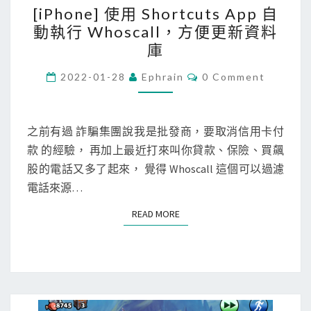
[iPhone] 使用 Shortcuts App 自
A
i
動執行 Whoscall，方便更新資料
p
P
庫
p
h
，
o
C
2022-01-28
Ephrain
0 Comment
O
快
n
M
M
速
e
E
掃
N
之前有過 詐騙集團說我是批發商，要取消信用卡付
]
T
瞄
款 的經驗， 再加上最近打來叫你貸款、保險、買飆
使
S
一
股的電話又多了起來， 覺得 Whoscall 這個可以過濾
用
維
電話來源…
S
條
h
READ MORE
READ MORE
碼
o
r
t
c
u