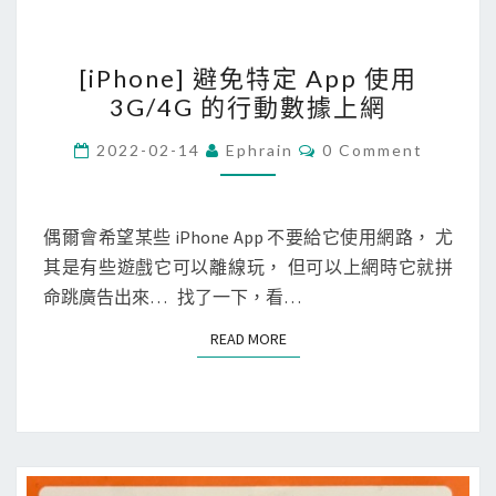
[
[iPhone] 避免特定 App 使用
i
3G/4G 的行動數據上網
P
h
C
2022-02-14
Ephrain
0 Comment
O
o
M
M
n
E
e
N
偶爾會希望某些 iPhone App 不要給它使用網路， 尤
T
]
其是有些遊戲它可以離線玩， 但可以上網時它就拼
S
避
命跳廣告出來… 找了一下，看…
免
READ MORE
READ MORE
特
定
A
p
p