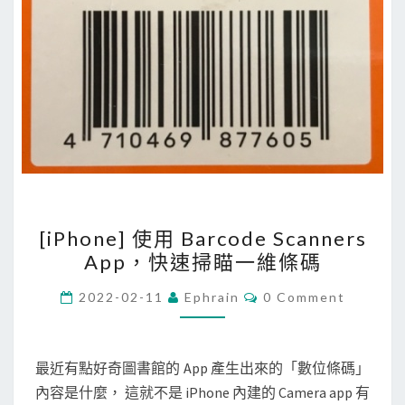
使
用
3
G
/
4
G
的
行
[
動
[iPhone] 使用 Barcode Scanners
i
數
App，快速掃瞄一維條碼
P
據
h
C
2022-02-11
Ephrain
0 Comment
上
O
o
M
網
M
n
E
e
N
最近有點好奇圖書館的 App 產生出來的「數位條碼」
T
]
內容是什麼， 這就不是 iPhone 內建的 Camera app 有
S