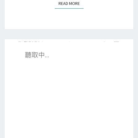
o
READ MORE
READ MORE
r
]
使
用
A
p
p
I
n
v
e
n
t
o
r
A