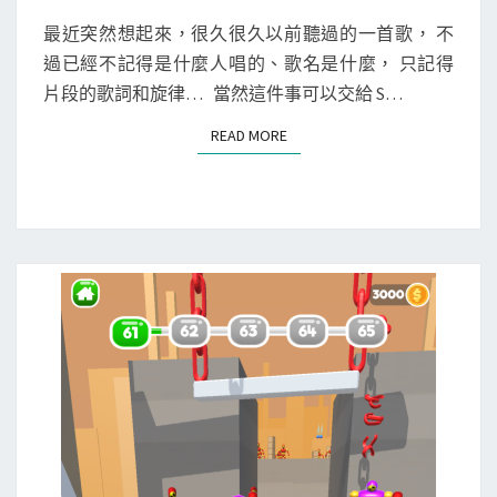
n
E
p
e
N
最近突然想起來，很久很久以前聽過的一首歌， 不
T
p
]
過已經不記得是什麼人唱的、歌名是什麼， 只記得
S
用
片段的歌詞和旋律… 當然這件事可以交給 S…
G
READ MORE
READ MORE
o
o
g
l
e
搜
尋
a
p
p
，
哼