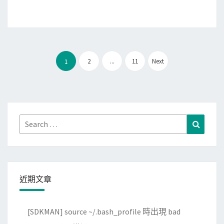
玩
的
手
機
文
遊
2
...
11
Next
1
章
戲
分
E
頁
m
p
Search
Search
i
for:
r
e
s
近期文章
&
P
u
[SDKMAN] source ~/.bash_profile 時出現 bad
z