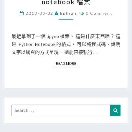
notebook 檔案
y
t
C
2018-08-02
Ephrain
0 Comment
O
h
M
M
o
E
n
N
最近拿到了一個 .ipynb 檔案， 這是什麼東西呢？ 這
T
]
是 iPython Notebook 的格式， 可以將程式碼、說明
S
在
文字以網頁的方式呈現， 還能直接執行…
M
READ MORE
READ MORE
a
c
上
開
啟
.
Search
Search
i
for:
p
y