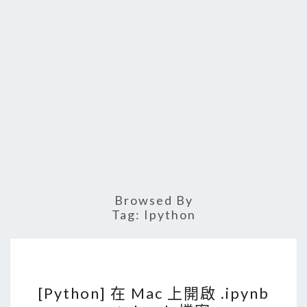
Browsed By
Tag:
Ipython
[
[Python] 在 Mac 上開啟 .ipynb
P