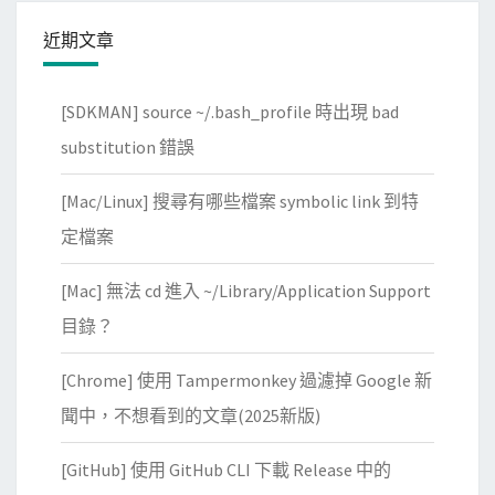
n
近期文章
b
n
[SDKMAN] source ~/.bash_profile 時出現 bad
o
t
substitution 錯誤
e
[Mac/Linux] 搜尋有哪些檔案 symbolic link 到特
b
o
定檔案
o
[Mac] 無法 cd 進入 ~/Library/Application Support
k
檔
目錄？
案
[Chrome] 使用 Tampermonkey 過濾掉 Google 新
聞中，不想看到的文章(2025新版)
[GitHub] 使用 GitHub CLI 下載 Release 中的