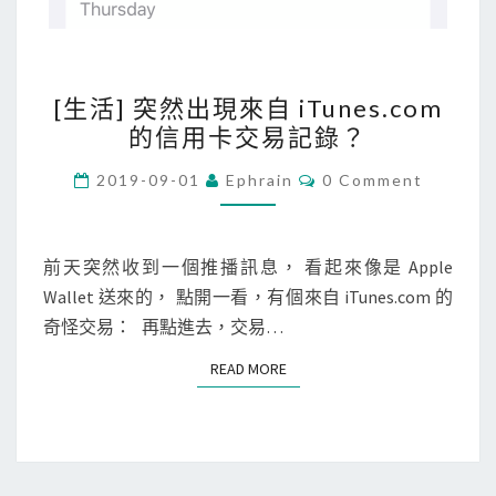
錢
包
…
[
[生活] 突然出現來自 iTunes.com
生
的信用卡交易記錄？
活
]
C
2019-09-01
Ephrain
0 Comment
O
突
M
M
然
E
出
N
前天突然收到一個推播訊息， 看起來像是 Apple
T
現
Wallet 送來的， 點開一看，有個來自 iTunes.com 的
S
來
奇怪交易： 再點進去，交易…
自
READ MORE
READ MORE
i
T
u
n