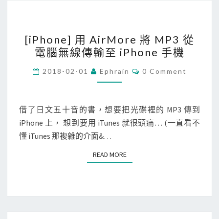
e
s
[
.
[iPhone] 用 AirMore 將 MP3 從
i
c
電腦無線傳輸至 iPhone 手機
P
o
h
m
C
2018-02-01
Ephrain
0 Comment
O
o
的
M
M
n
信
E
e
N
用
借了日文五十音的書，想要把光碟裡的 MP3 傳到
T
]
卡
iPhone 上， 想到要用 iTunes 就很頭痛… (一直看不
S
用
交
懂 iTunes 那複雜的介面&…
A
易
READ MORE
READ MORE
i
記
r
錄
M
？
o
r