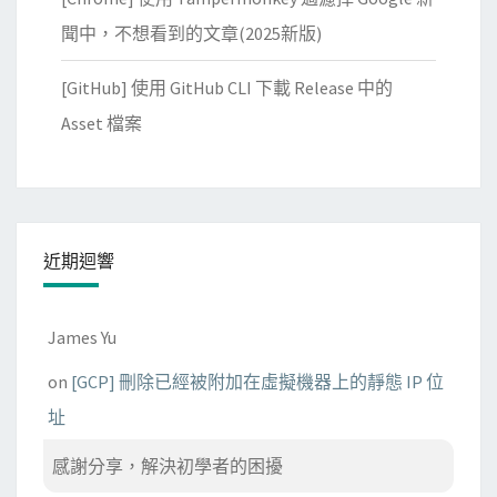
o
n
聞中，不想看到的文章(2025新版)
e
[GitHub] 使用 GitHub CLI 下載 Release 中的
手
機
Asset 檔案
近期迴響
James Yu
on
[GCP] 刪除已經被附加在虛擬機器上的靜態 IP 位
址
感謝分享，解決初學者的困擾