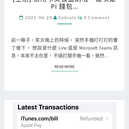
生
Pi 錢包…
活
]
C
2021-06-20
Ephrain
0 Comment
O
信
M
M
用
E
卡
N
前一陣子，某天晚上的時候， 突然手機叮叮叮的響
T
又
了幾下， 想說是什麼 Line 或是 Microsoft Teams 訊
S
被
息，本來不太在意， 不過打開手機一看，竟然…
盜
READ MORE
READ MORE
刷
啦
，
這
次
是
P
i