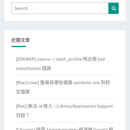
e
Search
Search
將
for:
M
P
3
近期文章
從
電
[SDKMAN] source ~/.bash_profile 時出現 bad
腦
無
substitution 錯誤
線
[Mac/Linux] 搜尋有哪些檔案 symbolic link 到特
傳
輸
定檔案
至
[Mac] 無法 cd 進入 ~/Library/Application Support
i
P
目錄？
h
[Chrome] 使用 Tampermonkey 過濾掉 Google 新