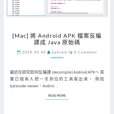
i
g
S
u
[
r
[Mac] 將 Android APK 檔案反編
M
上
譯成 Java 原始碼
a
執
c
C
行
2018-03-09
Ephrain
0 Comment
O
]
，
M
M
將
因
E
A
N
最近在研究如何反編譯 (decompile) Android APK～ 其
為
T
n
實已經有人把一次到位的工具寫出來， 例如
缺
S
d
bytecode-viewer、Androi…
少
r
J
READ MORE
READ MORE
o
a
i
v
d
a