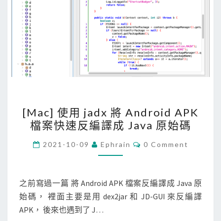
[
[Mac] 使用 jadx 將 Android APK
M
檔案快速反編譯成 Java 原始碼
a
c
C
2021-10-09
Ephrain
0 Comment
O
]
M
M
使
E
用
N
之前寫過一篇 將 Android APK 檔案反編譯成 Java 原
T
j
始碼， 裡面主要是用 dex2jar 和 JD-GUI 來反編譯
S
a
APK， 後來也遇到了 J…