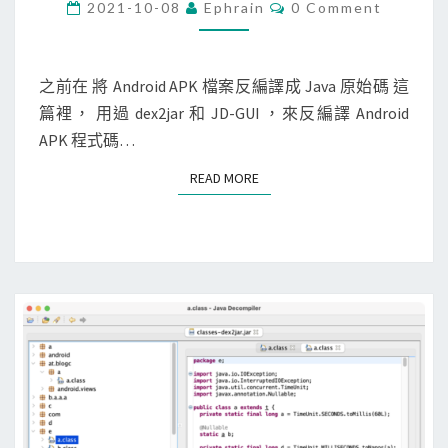
c
C
2021-10-08
Ephrain
0 Comment
反
O
]
M
編
M
J
譯
E
D
N
之前在 將 Android APK 檔案反編譯成 Java 原始碼 這
成
T
-
篇裡， 用過 dex2jar 和 JD-GUI ，來反編譯 Android
S
J
G
APK 程式碼…
a
U
v
READ MORE
READ MORE
I
a
無
原
法
始
在
碼
m
a
c
O
S
B