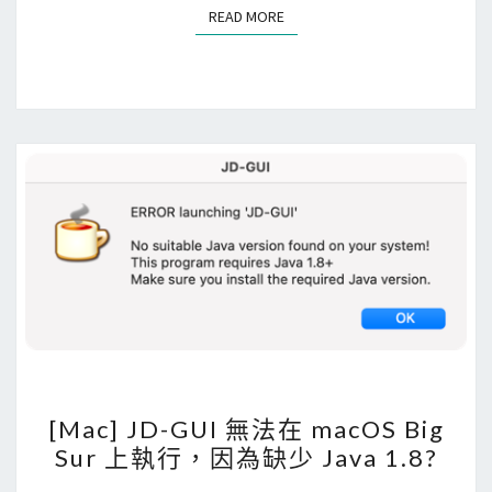
d
READ MORE
READ MORE
x
將
A
n
d
r
o
i
d
A
P
K
檔
[
案
[Mac] JD-GUI 無法在 macOS Big
M
快
Sur 上執行，因為缺少 Java 1.8?
a
速