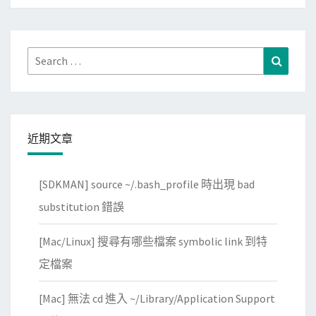
A
1
P
.
K
8
Search
Search
檔
?
for:
案
反
編
近期文章
譯
成
[SDKMAN] source ~/.bash_profile 時出現 bad
J
a
substitution 錯誤
v
[Mac/Linux] 搜尋有哪些檔案 symbolic link 到特
a
原
定檔案
始
[Mac] 無法 cd 進入 ~/Library/Application Support
碼