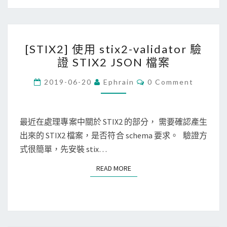
用
瓏
P
新
y
書
[
t
，
[STIX2] 使用 stix2-validator 驗
S
h
以
證 STIX2 JSON 檔案
T
o
高
I
C
n
2019-06-20
Ephrain
0 Comment
亮
O
X
j
M
度
M
2
s
顯
E
]
N
最近在處理專案中關於 STIX2 的部分， 需要確認產生
o
示
T
使
出來的 STIX2 檔案，是否符合 schema 要求。 驗證方
n
S
用
式很簡單，先安裝 stix…
.
s
t
READ MORE
READ MORE
t
o
i
o
x
l
2
將