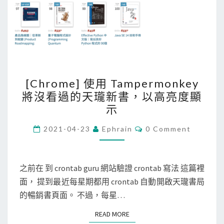
u
r
e
C
L
[
I
[Chrome] 使用 Tampermonkey
C
的
將沒看過的天瓏新書，以高亮度顯
h
輸
示
r
出
o
C
2021-04-23
Ephrain
0 Comment
中
O
m
M
，
M
e
過
E
N
之前在 到 crontab guru 網站驗證 crontab 寫法 這篇裡
]
濾
T
面， 提到最近每星期都用 crontab 自動開啟天瓏書局
使
S
出
的暢銷書頁面。 不過，每星…
用
符
T
合
READ MORE
READ MORE
a