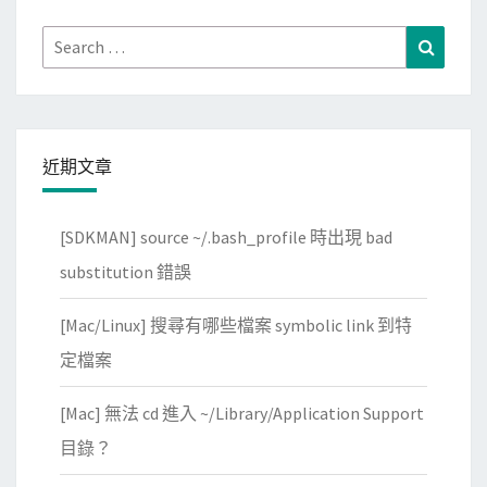
-
J
v
Search
S
Search
a
for:
O
l
N
i
美
d
化
近期文章
a
編
t
排
[SDKMAN] source ~/.bash_profile 時出現 bad
o
r
substitution 錯誤
驗
[Mac/Linux] 搜尋有哪些檔案 symbolic link 到特
證
S
定檔案
T
[Mac] 無法 cd 進入 ~/Library/Application Support
I
X
目錄？
2