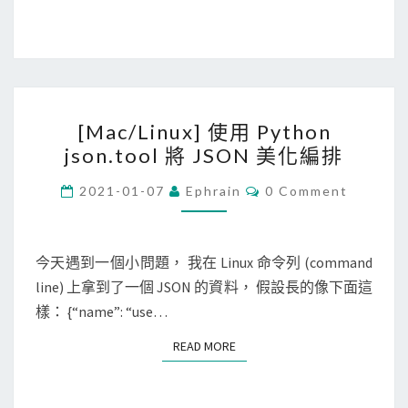
多
m
重
p
條
e
件
r
的
[
m
結
[Mac/Linux] 使用 Python
M
o
果
json.tool 將 JSON 美化編排
a
n
c
C
2021-01-07
Ephrain
0 Comment
k
O
/
e
M
M
L
y
E
i
N
今天遇到一個小問題， 我在 Linux 命令列 (command
將
T
n
line) 上拿到了一個 JSON 的資料， 假設長的像下面這
S
沒
u
樣： {“name”: “use…
看
x
過
READ MORE
READ MORE
]
的
使
天