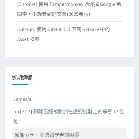
[Chrome] 使用 Tampermonkey 過濾掉 Google 新
J
S
聞中，不想看到的文章(2025新版)
O
[GitHub] 使用 GitHub CLI 下載 Release 中的
N
檔
Asset 檔案
案
近期迴響
James Yu
on
[GCP] 刪除已經被附加在虛擬機器上的靜態 IP 位
址
感謝分享，解決初學者的困擾