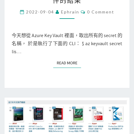
件的結果
u
r
C
2022-09-04
Ephrain
0 Comment
O
e
M
M
]
E
N
今天想從 Azure Key Vault 裡面，取出所有的 secret 的
使
T
名稱， 於是執行了下面的 CLI： $ az keyvault secret
用
S
lis…
J
M
READ MORE
READ MORE
E
S
P
a
t
h
在
A
z