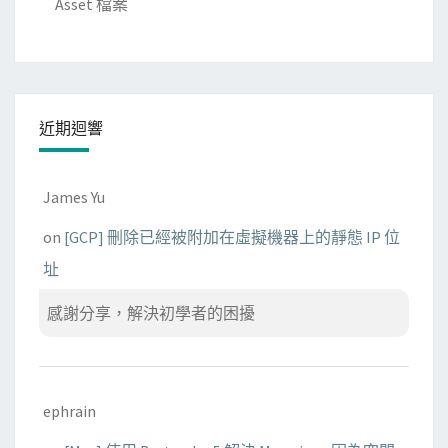
Asset 檔案
i
o
n
R
e
近期迴響
p
o
r
James Yu
t
on
[GCP] 刪除已經被附加在虛擬機器上的靜態 IP 位
？
址
感謝分享，解決初學者的困擾
ephrain