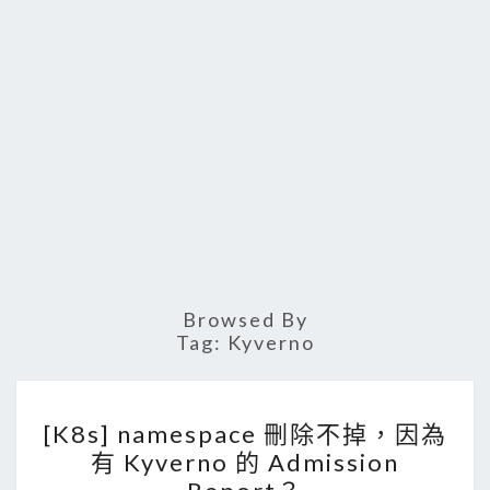
Browsed By
Tag:
Kyverno
[
[K8s] namespace 刪除不掉，因為
K
有 Kyverno 的 Admission
8