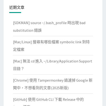
為
近期文章
有
K
[SDKMAN] source ~/.bash_profile 時出現 bad
y
substitution 錯誤
v
e
[Mac/Linux] 搜尋有哪些檔案 symbolic link 到特
r
定檔案
n
o
[Mac] 無法 cd 進入 ~/Library/Application Support
的
目錄？
A
d
[Chrome] 使用 Tampermonkey 過濾掉 Google 新
m
聞中，不想看到的文章(2025新版)
i
s
[GitHub] 使用 GitHub CLI 下載 Release 中的
s