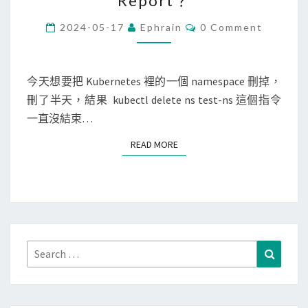
Report？
s
]
C
2024-05-17
Ephrain
0 Comment
O
n
M
M
a
E
N
今天想要把 Kubernetes 裡的一個 namespace 刪掉，
m
T
刪了半天，結果 kubectl delete ns test-ns 這個指令
e
S
一直沒結束…
s
p
READ MORE
READ MORE
a
c
e
刪
除
不
Search
Search
掉
for:
，
因