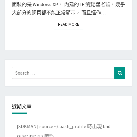
輕
面裝的是 Windows XP， 內建的 IE 瀏覽器老舊，幾乎
量
大部分的網頁都不能正常顯示， 而且運作…
級
READ MORE
READ MORE
的
B
o
d
h
i
Search
Search
L
for:
i
n
u
近期文章
x
[SDKMAN] source ~/.bash_profile 時出現 bad
substitution 錯誤