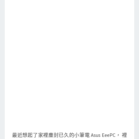
A
s
u
s
E
e
e
P
C
小
筆
電
上
，
安
裝
最近想起了家裡塵封已久的小筆電 Asus EeePC， 裡