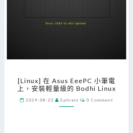
[
[Linux] 在 Asus EeePC 小筆電
L
上，安裝輕量級的 Bodhi Linux
i
n
C
2019-08-23
Ephrain
0 Comment
O
u
M
M
x
E
]
N
T
在
S