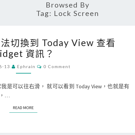
Browsed By
Tag:
Lock Screen
[
無法切換到 Today View 查看
i
idget 資訊？
P
h
C
6-13
Ephrain
0 Comment
O
o
M
n
M
E
平常我是可以往右滑， 就可以看到 Today View，也就是有
e
N
T
何，…
]
S
突
READ MORE
READ MORE
然
無
法