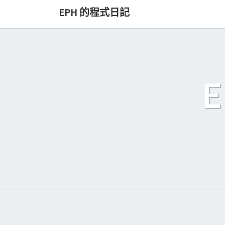
Skip
EPH 的程式日記
to
content