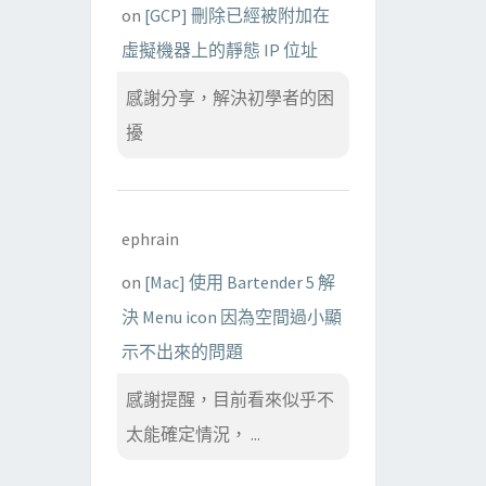
on
[GCP] 刪除已經被附加在
虛擬機器上的靜態 IP 位址
感謝分享，解決初學者的困
擾
ephrain
on
[Mac] 使用 Bartender 5 解
決 Menu icon 因為空間過小顯
示不出來的問題
感謝提醒，目前看來似乎不
太能確定情況， ...