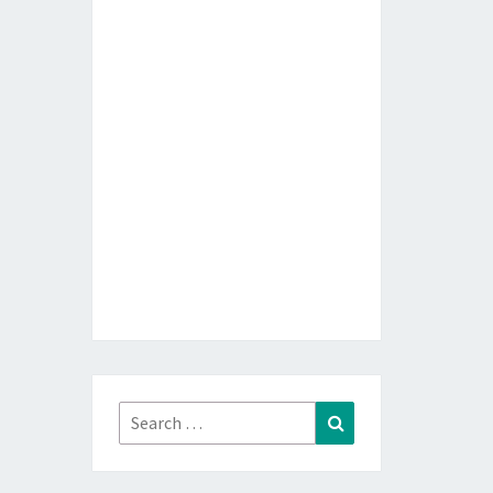
Search
Search
for: