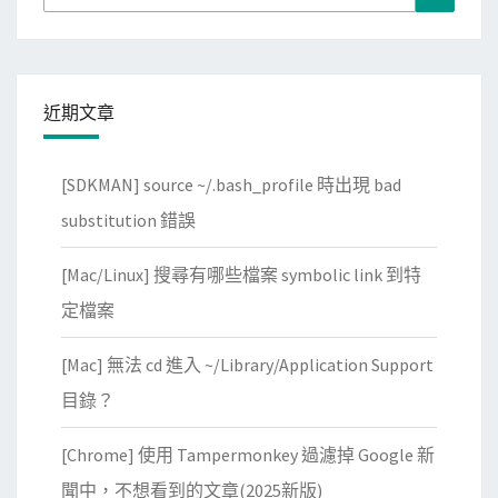
不
免
for:
到
衝
完
突
整
近期文章
的
H
T
[SDKMAN] source ~/.bash_profile 時出現 bad
T
substitution 錯誤
P
r
[Mac/Linux] 搜尋有哪些檔案 symbolic link 到特
e
定檔案
q
u
[Mac] 無法 cd 進入 ~/Library/Application Support
e
目錄？
s
t
[Chrome] 使用 Tampermonkey 過濾掉 Google 新
回
聞中，不想看到的文章(2025新版)