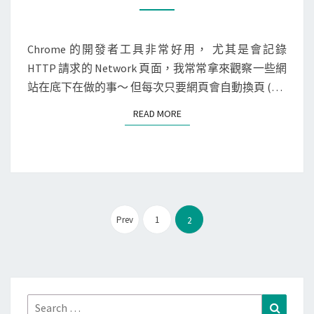
O
m
l
M
M
e
o
E
N
Chrome 的開發者工具非常好用， 尤其是會記錄
]
g
T
HTTP 請求的 Network 頁面，我常常拿來觀察一些網
C
S
使
站在底下在做的事～ 但每次只要網頁會自動換頁 (…
h
用
r
的
READ MORE
READ MORE
o
f
m
i
e
l
開
e
發
l
文
者
Prev
1
2
o
章
工
c
分
具
k
頁
裡
，
看
避
Search
Search