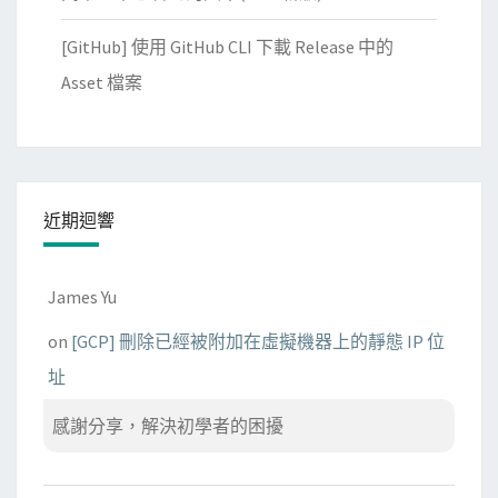
應
？
[GitHub] 使用 GitHub CLI 下載 Release 中的
Asset 檔案
近期迴響
James Yu
on
[GCP] 刪除已經被附加在虛擬機器上的靜態 IP 位
址
感謝分享，解決初學者的困擾