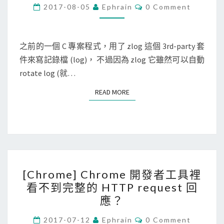
t
C
2017-08-05
Ephrain
0 Comment
O
h
M
M
o
E
n
N
之前的一個 C 專案程式，用了 zlog 這個 3rd-party 套
T
]
件來寫記錄檔 (log)， 不過因為 zlog 它雖然可以自動
S
使
rotate log (就…
用
READ MORE
READ MORE
f
c
n
t
l
[
(
[Chrome] Chrome 開發者工具裡
C
)
看不到完整的 HTTP request 回
h
取
應？
r
得
o
C
2017-07-12
Ephrain
0 Comment
z