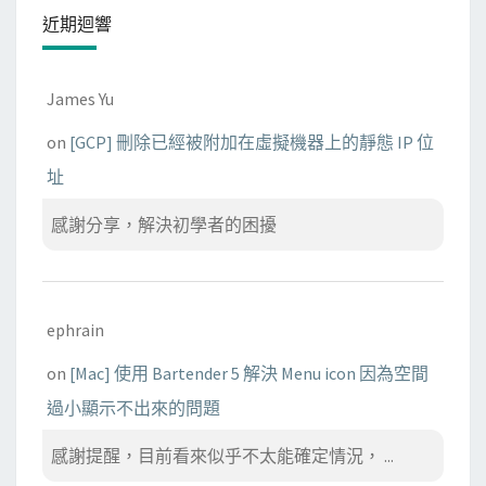
近期迴響
James Yu
on
[GCP] 刪除已經被附加在虛擬機器上的靜態 IP 位
址
感謝分享，解決初學者的困擾
ephrain
on
[Mac] 使用 Bartender 5 解決 Menu icon 因為空間
過小顯示不出來的問題
感謝提醒，目前看來似乎不太能確定情況， ...