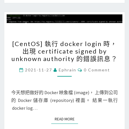
s
免
t
重
r
開
y
機
就
[
[CentOS] 執行 docker login 時，
執
C
出現 certificate signed by
行
e
unknown authority 的錯誤訊息？
S
n
t
t
C
2021-11-27
Ephrain
0 Comment
O
e
O
M
M
a
S
E
m
N
今天想把做好的 Docker 映象檔 (image)， 上傳到公司
]
T
的 Docker 儲存庫 (repository) 裡面。 結果一執行
執
S
docker log…
行
d
READ MORE
READ MORE
o