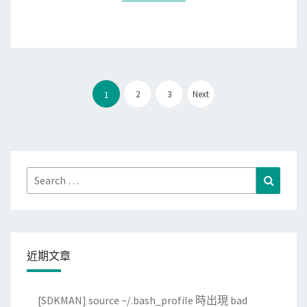
o
n
轉
t
k
至
帳
n
W
號
o
o
可
w
r
文
以
n
2
3
Next
1
d
章
透
a
P
分
過
u
r
頁
S
t
e
S
h
s
Search
Search
H
o
s
for:
登
r
登
入
i
入
L
t
頁
近期文章
i
y
面
n
的
u
錯
[SDKMAN] source ~/.bash_profile 時出現 bad