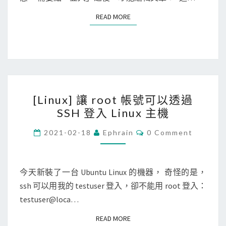
i
用
READ MORE
READ MORE
f
T
i
a
c
m
a
p
t
e
[
e
r
[Linux] 讓 root 帳號可以透過
L
s
m
SSH 登入 Linux 主機
i
i
o
n
C
g
n
2021-02-18
Ephrain
0 Comment
O
u
n
k
M
M
x
e
e
E
]
N
今天新裝了一台 Ubuntu Linux 的機器， 奇怪的是，
d
y
T
讓
ssh 可以用我的 testuser 登入，卻不能用 root 登入：
b
自
S
r
testuser@loca…
y
動
o
u
跳
READ MORE
READ MORE