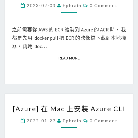
k
C
2023-02-03
Ephrain
0 Comment
o
O
e
M
c
M
r
k
E
N
之前需要從 AWS 的 ECR 複製到 Azure 的 ACR 時， 我
]
e
T
都是先用 docker pull 把 ECR 的映像檔下載到本地機
使
S
r
器， 再用 doc…
用
r
s
e
READ MORE
READ MORE
k
g
o
i
p
s
e
t
o
r
[
快
y
[Azure] 在 Mac 上安裝 Azure CLI
A
速
時
z
C
將
2022-01-27
Ephrain
0 Comment
，
O
u
遠
M
出
M
r
端