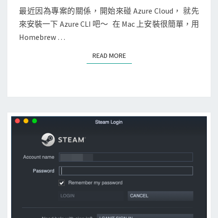
現
E
e
N
最近因為專案的關係，開始來碰 Azure Cloud， 就先
d
f
T
]
來安裝一下 Azure CLI 吧～ 在 Mac 上安裝很簡單，用
o
S
a
在
Homebrew …
c
i
M
k
l
READ MORE
READ MORE
a
e
e
c
r
d
上
r
t
安
e
o
裝
g
v
A
i
e
z
s
r
u
t
i
r
r
f
e
y
y
C
映
c
L
像
e