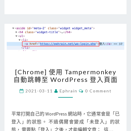
c
k
e
r
l
o
g
i
n
[
[Chrome] 使用 Tampermonkey
時
C
自動跳轉至 WordPress 登入頁面
，
h
出
r
C
2021-03-11
Ephrain
0 Comment
O
現
o
M
M
c
m
E
e
e
N
平常打開自己的 WordPress 網站時，它通常會是「已
T
r
]
登入」的狀態。 不過偶爾會變成「未登入」的狀
S
t
使
態， 需要點「登入」之後，才能編輯文章： 這…