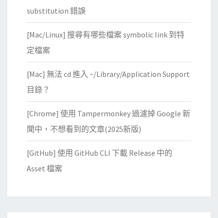
x
誤
substitution 錯誤
主
訊
機
息
[Mac/Linux] 搜尋有哪些檔案 symbolic link 到特
？
定檔案
[Mac] 無法 cd 進入 ~/Library/Application Support
目錄？
[Chrome] 使用 Tampermonkey 過濾掉 Google 新
聞中，不想看到的文章(2025新版)
[GitHub] 使用 GitHub CLI 下載 Release 中的
Asset 檔案