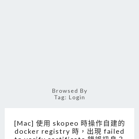
Browsed By
Tag:
Login
[
[Mac] 使用 skopeo 時操作自建的
M
docker registry 時，出現 failed
a