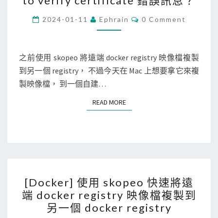
to verify certificate 錯誤訊息？
c
]
C
2024-01-11
Ephrain
0 Comment
O
使
M
M
用
E
N
之前使用 skopeo 將遠端 docker registry 映像檔複製
s
T
到另一個 registry， 不過今天在 Mac 上想要拿它來複
k
S
製映像檔， 到一個自建…
o
p
READ MORE
READ MORE
e
o
時
操
作
[
自
[Docker] 使用 skopeo 快速將遠
D
建
端 docker registry 映像檔複製到
o
的
另一個 docker registry
c
d