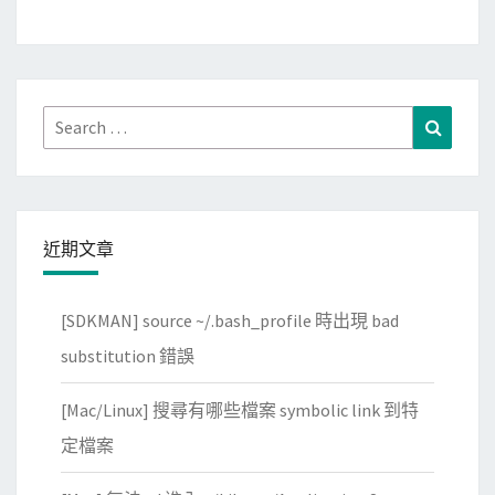
k
f
l
o
Search
Search
w
for:
a
p
p
近期文章
製
作
[SDKMAN] source ~/.bash_profile 時出現 bad
工
作
substitution 錯誤
流
[Mac/Linux] 搜尋有哪些檔案 symbolic link 到特
程
，
定檔案
分