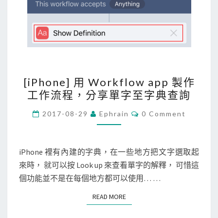
，
查
詢
文
章
[
中
[iPhone] 用 Workflow app 製作
i
的
工作流程，分享單字至字典查詢
P
單
h
C
2017-08-29
Ephrain
0 Comment
字
O
o
M
M
n
E
e
N
iPhone 裡有內建的字典，在一些地方把文字選取起
T
]
來時， 就可以按 Look up 來查看單字的解釋， 可惜這
S
用
個功能並不是在每個地方都可以使用… …
W
READ MORE
READ MORE
o
r