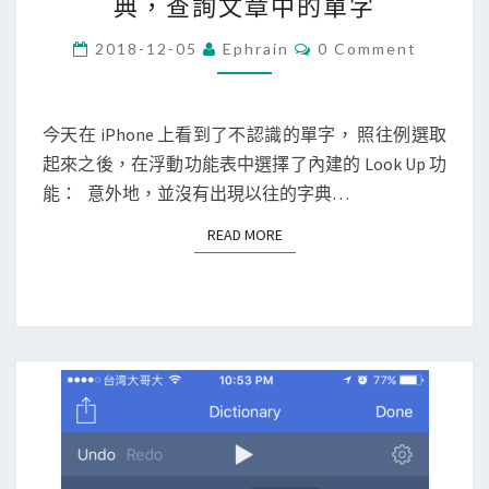
典，查詢文章中的單字
P
h
C
2018-12-05
Ephrain
0 Comment
O
o
M
M
n
E
e
N
今天在 iPhone 上看到了不認識的單字， 照往例選取
T
]
起來之後，在浮動功能表中選擇了內建的 Look Up 功
S
使
能： 意外地，並沒有出現以往的字典…
用
READ MORE
READ MORE
內
建
英
英
、
英
漢
字
典