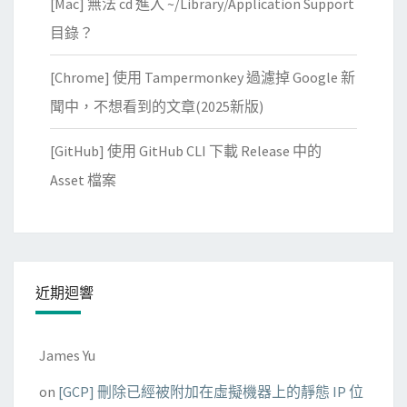
[Mac] 無法 cd 進入 ~/Library/Application Support
享
單
目錄？
字
[Chrome] 使用 Tampermonkey 過濾掉 Google 新
至
字
聞中，不想看到的文章(2025新版)
典
[GitHub] 使用 GitHub CLI 下載 Release 中的
查
詢
Asset 檔案
近期迴響
James Yu
on
[GCP] 刪除已經被附加在虛擬機器上的靜態 IP 位