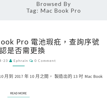
Browsed By
Tag:
Mac Book Pro
[
c Book Pro 電池瑕疪，查詢序號
M
認是否需更換
a
c
C
4-23
Ephrain
0 Comment
O
]
M
1
M
E
0 月到 2017 年 10 月之間， 製造出的 13 吋 Mac Book
3
N
T
吋
S
M
READ MORE
READ MORE
a