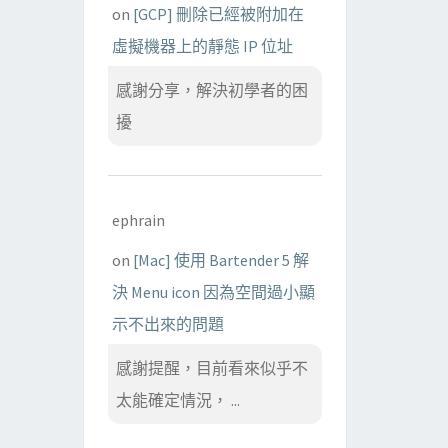
on
[GCP] 刪除已經被附加在
虛擬機器上的靜態 IP 位址
感謝分享，解決初學者的困
擾
ephrain
on
[Mac] 使用 Bartender 5 解
決 Menu icon 因為空間過小顯
示不出來的問題
感謝提醒，目前看來似乎不
太能確定情況， ...