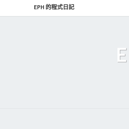
Skip
EPH 的程式日記
to
content