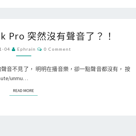
c
B
o
o
[
Book Pro 突然沒有聲音了？！
k
M
P
a
C
1-04
Ephrain
0 Comment
O
r
c
M
M
o
]
E
Pro 的聲音不見了， 明明在播音樂，卻一點聲音都沒有， 按
N
電
M
T
ute/unmu…
S
池
a
READ MORE
READ MORE
瑕
c
疪
B
，
o
查
o
詢
k