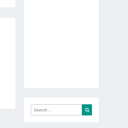
Search
Search
for: