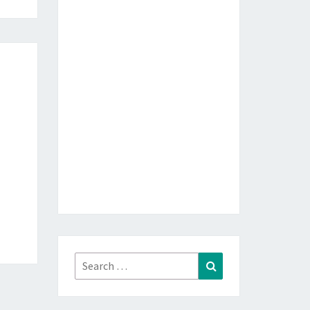
Search
Search
for: