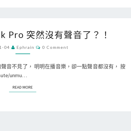
c
B
o
o
[
Book Pro 突然沒有聲音了？！
k
M
P
a
C
1-04
Ephrain
0 Comment
O
r
c
M
M
o
]
E
Pro 的聲音不見了， 明明在播音樂，卻一點聲音都沒有， 按
N
電
M
T
ute/unmu…
S
池
a
READ MORE
READ MORE
瑕
c
疪
B
，
o
查
o
詢
k