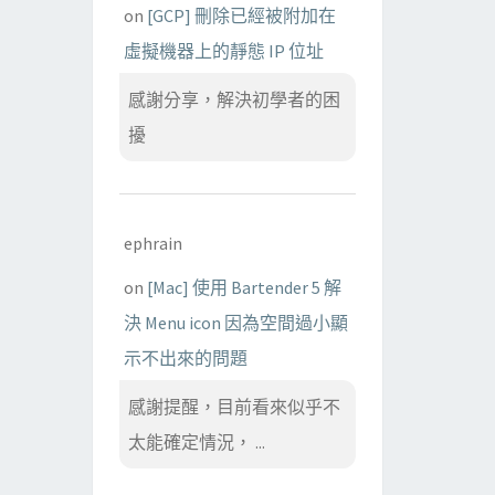
on
[GCP] 刪除已經被附加在
虛擬機器上的靜態 IP 位址
感謝分享，解決初學者的困
擾
ephrain
on
[Mac] 使用 Bartender 5 解
決 Menu icon 因為空間過小顯
示不出來的問題
感謝提醒，目前看來似乎不
太能確定情況， ...