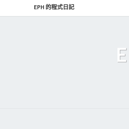
Skip
EPH 的程式日記
to
content