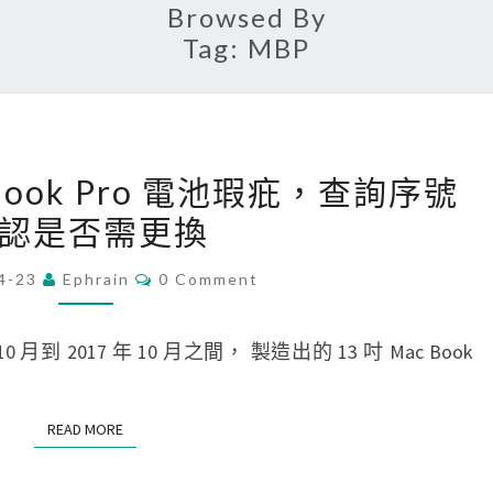
Browsed By
Tag:
MBP
[
c Book Pro 電池瑕疪，查詢序號
M
認是否需更換
a
c
C
4-23
Ephrain
0 Comment
O
]
M
1
M
E
0 月到 2017 年 10 月之間， 製造出的 13 吋 Mac Book
3
N
T
吋
S
M
READ MORE
READ MORE
a