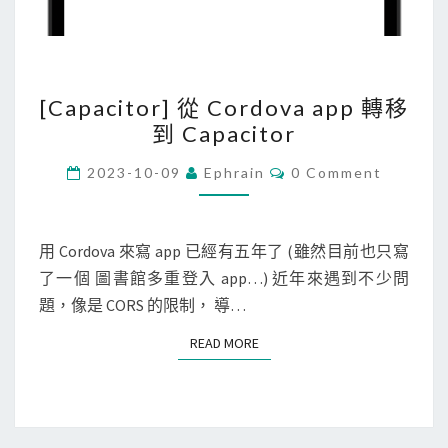
[
[Capacitor] 從 Cordova app 轉移
C
到 Capacitor
a
p
C
2023-10-09
Ephrain
0 Comment
O
a
M
M
c
E
i
N
用 Cordova 來寫 app 已經有五年了 (雖然目前也只寫
T
t
了一個 圖書館多重登入 app…) 近年來遇到不少問
S
o
題，像是 CORS 的限制， 導…
r
READ MORE
READ MORE
]
從
C
o