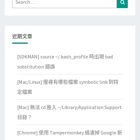
Search
i
Search
誌
for:
t
匯
o
入
r
至
近期文章
W
o
[SDKMAN] source ~/.bash_profile 時出現 bad
r
d
substitution 錯誤
P
[Mac/Linux] 搜尋有哪些檔案 symbolic link 到特
r
e
定檔案
s
[Mac] 無法 cd 進入 ~/Library/Application Support
s
裡
目錄？
[Chrome] 使用 Tampermonkey 過濾掉 Google 新