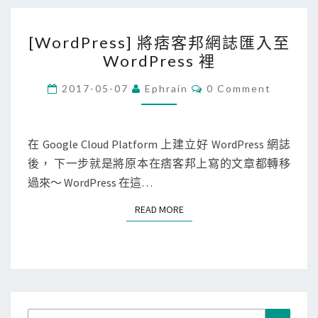
r
[
d
[WordPress] 將痞客邦網誌匯入至
W
o
WordPress 裡
o
v
r
C
a
2017-05-07
Ephrain
0 Comment
O
d
a
M
M
P
p
E
r
N
在 Google Cloud Platform 上建立好 WordPress 網誌
p
T
e
後， 下一步就是將原本在痞客邦上寫的文章都轉移
轉
S
s
過來～ WordPress 在這…
移
s
到
READ MORE
READ MORE
]
C
將
a
痞
p
客
a
邦
c
網