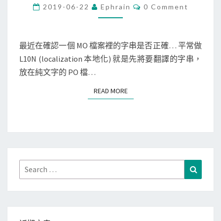
n
C
2019-06-22
Ephrain
0 Comment
O
u
M
M
x
E
]
N
最近在確認一個 MO 檔案裡的字串是否正確… 平常做
T
將
L10N (localization 本地化) 就是先將要翻譯的字串，
S
L
放在純文字的 PO 檔…
1
READ MORE
READ MORE
0
N
用
的
M
O
Search
Search
檔
for:
轉
回
P