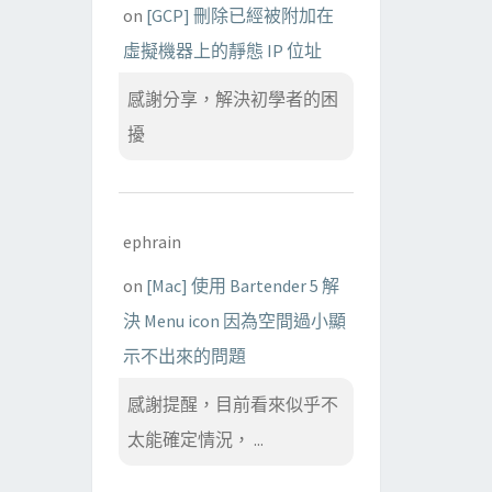
on
[GCP] 刪除已經被附加在
虛擬機器上的靜態 IP 位址
感謝分享，解決初學者的困
擾
ephrain
on
[Mac] 使用 Bartender 5 解
決 Menu icon 因為空間過小顯
示不出來的問題
感謝提醒，目前看來似乎不
太能確定情況， ...