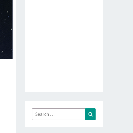
Search
Search
for: