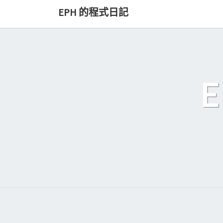
Skip
EPH 的程式日記
to
content