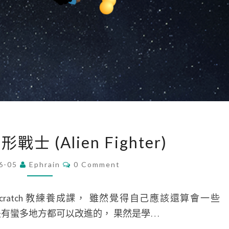
[
異形戰士 (Alien Fighter)
S
c
C
6-05
Ephrain
0 Comment
O
r
M
M
a
E
ratch 教練養成課， 雖然覺得自己應該還算會一些
N
t
T
現還是有蠻多地方都可以改進的， 果然是學…
S
c