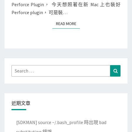
T
Perforce Plugin， 今天想照著在新 Mac 上也裝好
T
S
案
Perforce plugin， 可是裝…
e
庫
x
時
READ MORE
READ MORE
t
，
]
出
P
現
e
P
r
4
f
Search
Search
n
o
for:
o
r
t
c
i
e
n
近期文章
外
s
掛
t
[SDKMAN] source ~/.bash_profile 時出現 bad
無
a
substitution 錯誤
法