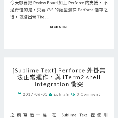
N
今天想要把 Review Board 加上 Perforce 的支援， 不
B
到
T
過奇怪的是，只要 CVS 的類型選擇 Perforce 儲存之
o
S
的
後， 就會出現 The …
a
檔
r
案
READ MORE
READ MORE
d
]
設
定
P
[
e
[Sublime Text] Perforce 外掛無
S
r
法正常運作，與 iTerm2 shell
u
f
integration 衝突
b
o
l
C
2017-06-01
Ephrain
0 Comment
r
O
i
M
c
M
m
e
E
N
之前寫過一篇 在 Sublime Text 裡使用
e
檔