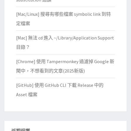
l
正
l
[Mac/Linux] 搜尋有哪些檔案 symbolic link 到特
常
e
定檔案
運
d
作
錯
[Mac] 無法 cd 進入 ~/Library/Application Support
，
誤
目錄？
與
訊
i
息
[Chrome] 使用 Tampermonkey 過濾掉 Google 新
T
聞中，不想看到的文章(2025新版)
e
r
[GitHub] 使用 GitHub CLI 下載 Release 中的
m
Asset 檔案
2
s
h
e
l
近期迴響