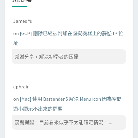
l
i
n
James Yu
t
on
[GCP] 刪除已經被附加在虛擬機器上的靜態 IP 位
e
址
g
r
感謝分享，解決初學者的困擾
a
t
i
o
ephrain
n
on
[Mac] 使用 Bartender 5 解決 Menu icon 因為空間
衝
過小顯示不出來的問題
突
感謝提醒，目前看來似乎不太能確定情況， ...