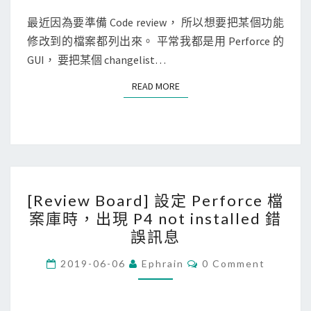
e
最近因為要準備 Code review， 所以想要把某個功能
列
修改到的檔案都列出來。 平常我都是用 Perforce 的
出
GUI， 要把某個 changelist…
某
個
READ MORE
READ MORE
c
h
a
n
g
[
e
[Review Board] 設定 Perforce 檔
R
l
案庫時，出現 P4 not installed 錯
e
i
誤訊息
v
s
i
C
2019-06-06
Ephrain
0 Comment
t
O
e
M
修
M
w
E
改