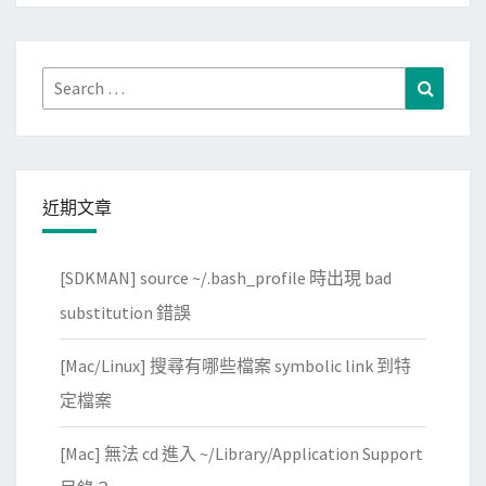
銀
行
帳
Search
Search
戶
for:
儲
值
，
近期文章
快
速
[SDKMAN] source ~/.bash_profile 時出現 bad
轉
帳
substitution 錯誤
給
[Mac/Linux] 搜尋有哪些檔案 symbolic link 到特
好
友
定檔案
[Mac] 無法 cd 進入 ~/Library/Application Support