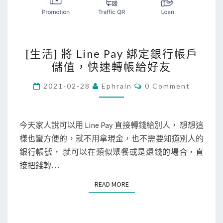
[
[生活] 將 Line Pay 綁定銀行帳戶
生
儲值，快速轉帳給好友
活
]
C
2021-02-28
Ephrain
0 Comment
O
將
M
M
L
E
i
N
今天家人說可以用 Line Pay 直接轉錢給別人， 想想這
T
n
樣也蠻方便的，就不用拿現金，也不需要知道別人的
S
e
銀行帳號， 就可以在類似聚餐或是還錢的場合，直
P
接把錢轉…
a
READ MORE
READ MORE
y
綁
定