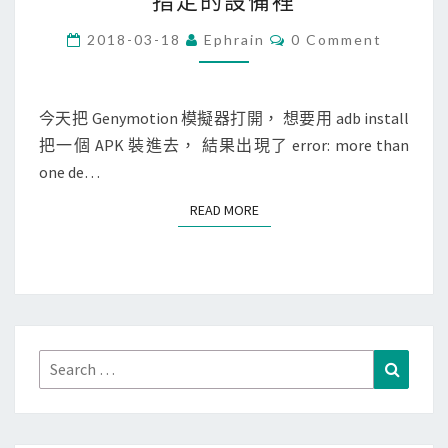
指定的設備裡
d
r
C
2018-03-18
Ephrain
0 Comment
O
o
M
M
i
E
N
今天把 Genymotion 模擬器打開， 想要用 adb install
d
T
把一個 APK 裝進去， 結果出現了 error: more than
]
S
one de…
有
多
READ MORE
READ MORE
個
連
接
的
手
機
Search
Search
/
for:
平
板