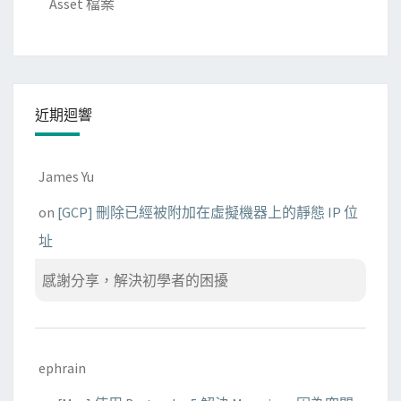
Asset 檔案
指
定
的
設
備
近期迴響
裡
James Yu
on
[GCP] 刪除已經被附加在虛擬機器上的靜態 IP 位
址
感謝分享，解決初學者的困擾
ephrain