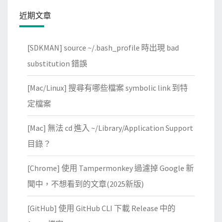
/
近期文章
模
擬
[SDKMAN] source ~/.bash_profile 時出現 bad
器
substitution 錯誤
時
，
[Mac/Linux] 搜尋有哪些檔案 symbolic link 到特
將
定檔案
A
P
[Mac] 無法 cd 進入 ~/Library/Application Support
K
目錄？
用
a
[Chrome] 使用 Tampermonkey 過濾掉 Google 新
d
聞中，不想看到的文章(2025新版)
b
裝
[GitHub] 使用 GitHub CLI 下載 Release 中的
進