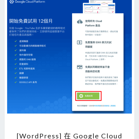
d
d
m
連
t
線
o
到
f
G
e
o
t
o
c
g
h
l
p
e
l
C
a
l
t
o
f
u
o
d
r
[
P
m
[WordPress] 在 Google Cloud
W
l