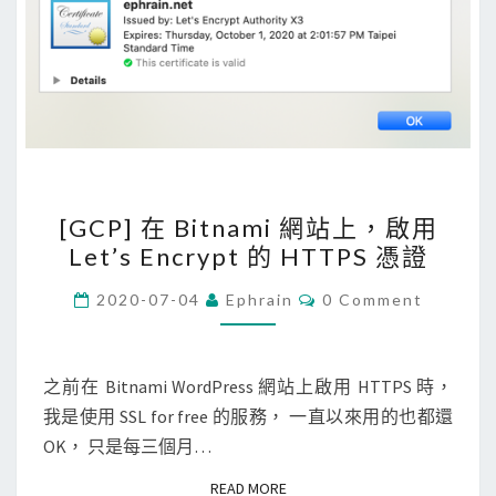
[
[GCP] 在 Bitnami 網站上，啟用
G
Let’s Encrypt 的 HTTPS 憑證
C
P
C
2020-07-04
Ephrain
0 Comment
O
]
M
M
在
E
B
N
之前在 Bitnami WordPress 網站上啟用 HTTPS 時，
T
i
我是使用 SSL for free 的服務， 一直以來用的也都還
S
t
OK， 只是每三個月…
n
READ MORE
READ MORE