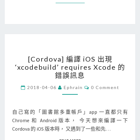
a
m
i
網
站
上
[
，
[Cordova] 編譯 iOS 出現
C
啟
‘xcodebuild’ requires Xcode 的
o
用
錯誤訊息
r
L
d
C
e
2018-04-06
Ephrain
0 Comment
O
o
t
M
M
v
’
E
N
自己寫的「圖書館多重帳戶」app 一直都只有
a
s
T
Chrome 和 Android 版本， 今天想來編譯一下
]
E
S
Cordova 的 iOS 版本時， 又遇到了一些和先…
編
n
譯
c