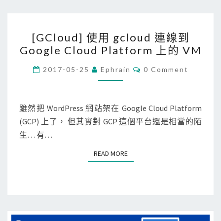
p
o
l
o
[
a
g
[GCloud] 使用 gcloud 連線到
G
t
l
Google Cloud Platform 上的 VM
C
f
e
l
C
2017-05-25
Ephrain
0 Comment
o
C
O
o
r
M
l
M
u
m
E
o
d
N
雖然把 WordPress 網站架在 Google Cloud Platform
時
u
T
]
(GCP) 上了， 但其實對 GCP 這個平台還是相當的陌
S
，
d
使
生… 有…
出
P
用
現
l
READ MORE
READ MORE
g
F
a
c
a
t
l
i
f
o
l
o
u
e
r