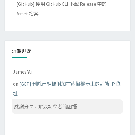
[GitHub] 使用 GitHub CLI 下載 Release 中的
o
Asset 檔案
r
d
P
r
e
近期迴響
s
s
網
James Yu
誌
on
[GCP] 刪除已經被附加在虛擬機器上的靜態 IP 位
址
感謝分享，解決初學者的困擾