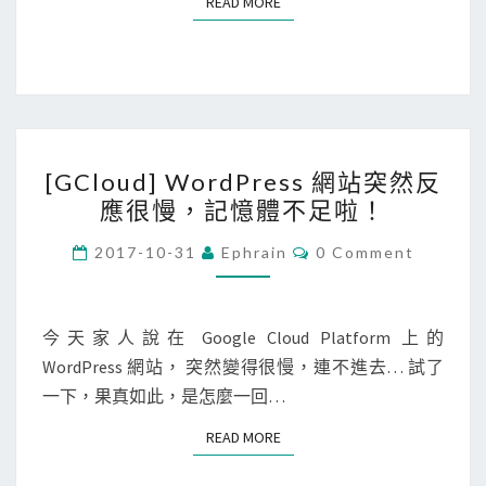
READ MORE
READ MORE
i
r
O
y
S
p
出
t
現
的
[
‘
H
[GCloud] WordPress 網站突然反
G
x
T
應很慢，記憶體不足啦！
C
c
T
l
C
2017-10-31
Ephrain
0 Comment
o
P
O
o
d
M
S
M
u
e
憑
E
d
N
今天家人說在 Google Cloud Platform 上的
b
證
T
]
WordPress 網站， 突然變得很慢，連不進去… 試了
S
u
W
一下，果真如此，是怎麼一回…
i
o
l
READ MORE
READ MORE
r
d
d