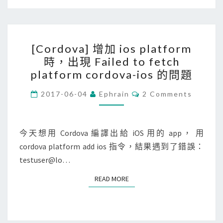
u
體
訊
d
不
息
連
足
[
到
啦
[Cordova] 增加 ios platform
C
新
！
時，出現 Failed to fetch
o
的
platform cordova-ios 的問題
r
G
d
C
2017-06-04
Ephrain
2 Comments
o
O
o
M
o
M
v
g
E
N
今天想用 Cordova 編譯出給 iOS 用的 app， 用
a
l
T
cordova platform add ios 指令，結果遇到了錯誤：
]
S
e
testuser@lo…
增
帳
加
戶
READ MORE
READ MORE
i
下
o
的
s
G