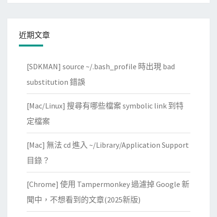
C
l
o
近期文章
u
d
[SDKMAN] source ~/.bash_profile 時出現 bad
P
substitution 錯誤
l
a
[Mac/Linux] 搜尋有哪些檔案 symbolic link 到特
t
定檔案
f
o
[Mac] 無法 cd 進入 ~/Library/Application Support
r
目錄？
m
上
[Chrome] 使用 Tampermonkey 過濾掉 Google 新
建
聞中，不想看到的文章(2025新版)
立
W