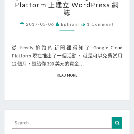
c
Platform 上建立 WordPress 網
o
a
o
誌
r
t
r
d
C
f
2017-05-06
Ephrain
1 Comment
d
O
P
o
M
o
M
r
r
v
E
N
從 Feedly 追蹤的新聞裡得知了 Google Cloud
e
m
a
T
Platform 現在推出了一個活動， 就是可以免費試用
s
上
S
-
12 個月，還給你 300 美元的資金…
s
的
i
]
V
o
READ MORE
READ MORE
在
M
s
G
的
o
問
o
題
g
l
Search
Search
e
for: