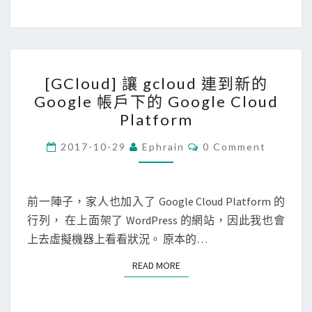
’
P
r
r
e
e
q
[
s
u
[GCloud] 讓 gcloud 連到新的
G
s
i
Google 帳戶下的 Google Cloud
C
網
r
Platform
l
站
e
o
C
2017-10-29
Ephrain
0 Comment
突
s
O
u
然
M
X
M
d
反
E
c
N
前一陣子，家人也加入了 Google Cloud Platform 的
]
應
o
T
行列， 在上面架了 WordPress 的網站，因此我也會
讓
S
很
d
上去虛擬機器上看看狀況。 原本的…
g
慢
e
c
，
的
READ MORE
READ MORE
l
記
錯
o
憶
誤