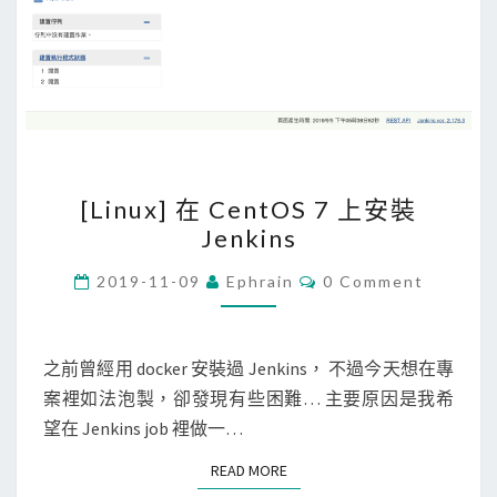
路
安
全
群
組
中
的
[
[Linux] 在 CentOS 7 上安裝
輸
L
Jenkins
入
i
規
n
C
2019-11-09
Ephrain
0 Comment
O
則
u
M
M
，
x
E
允
]
N
之前曾經用 docker 安裝過 Jenkins， 不過今天想在專
T
許
在
案裡如法泡製，卻發現有些困難… 主要原因是我希
S
家
C
望在 Jenkins job 裡做一…
中
e
READ MORE
READ MORE
機
n