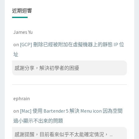
近期迴響
James Yu
on
[GCP] 刪除已經被附加在虛擬機器上的靜態 IP 位
址
感謝分享，解決初學者的困擾
ephrain
on
[Mac] 使用 Bartender 5 解決 Menu icon 因為空間
過小顯示不出來的問題
感謝提醒，目前看來似乎不太能確定情況， ...