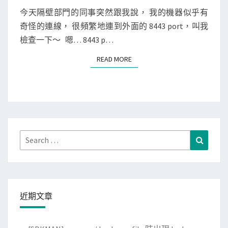
E
]
N
今天隔壁部門的同事突然跟我說， 我的機器似乎有
T
找
奇怪的連線， 很頻繁地連到外面的 8443 port，叫我
S
出
檢查一下～ 嗯… 8443 p…
是
READ MORE
READ MORE
誰
一
直
連
線
到
Search
Search
A
for:
W
S
8
近期文章
4
4