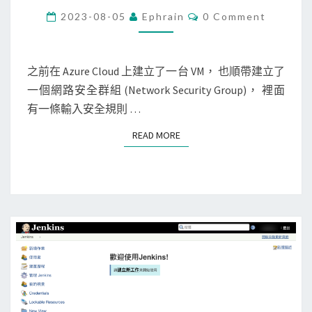
r
C
2023-08-05
Ephrain
0 Comment
O
e
M
M
]
E
N
之前在 Azure Cloud 上建立了一台 VM， 也順帶建立了
使
T
一個網路安全群組 (Network Security Group)， 裡面
用
S
有一條輸入安全規則 …
A
z
READ MORE
READ MORE
u
r
e
C
L
I
設
定
網