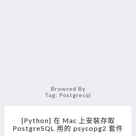
Browsed By
Tag:
Postgresql
[
[Python] 在 Mac 上安裝存取
P
PostgreSQL 用的 psycopg2 套件
y