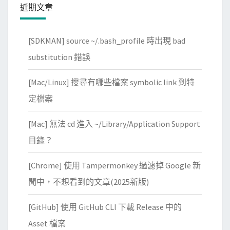
e
O
近期文章
S
R
Q
運
[SDKMAN] source ~/.bash_profile 時出現 bad
L
算
substitution 錯誤
資
子
料
，
[Mac/Linux] 搜尋有哪些檔案 symbolic link 到特
庫
找
定檔案
時
出
，
符
[Mac] 無法 cd 進入 ~/Library/Application Support
出
合
目錄？
現
特
A
定
[Chrome] 使用 Tampermonkey 過濾掉 Google 新
s
b
聞中，不想看到的文章(2025新版)
t
i
r
t
[GitHub] 使用 GitHub CLI 下載 Release 中的
i
m
Asset 檔案
n
a