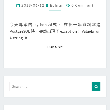
Q
2
C
n
2018-06-12
Ephrain
0 Comment
L
套
O
]
M
中
件
M
塞
使
E
N
今天專案的 python 程式， 在把一串資料塞進
N
用
T
PostgreSQL 時，突然出現了 exception： ValueError:
U
S
b
A string lit…
L
i
L
t
READ MORE
READ MORE
字
w
元
i
進
s
P
e
o
-
s
Search
Search
A
t
for:
N
g
D
r
/