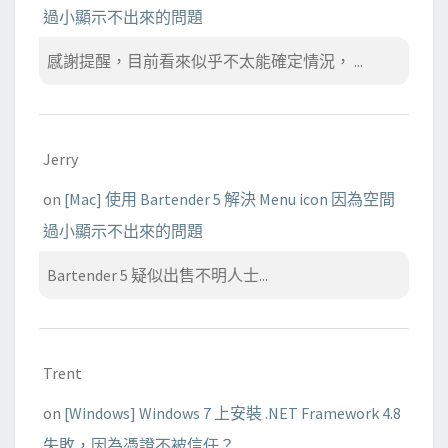
n
過小顯示不出來的問題
t
a
感謝提醒，目前看來似乎不太能確定情況， ...
i
n
N
Jerry
U
L
on
[Mac] 使用 Bartender 5 解決 Menu icon 因為空間
(
過小顯示不出來的問題
0
x
Bartender 5 疑似出售不明人士...
0
0
)
Trent
c
h
on
[Windows] Windows 7 上安裝 .NET Framework 4.8
a
失敗，因為憑證不被信任？