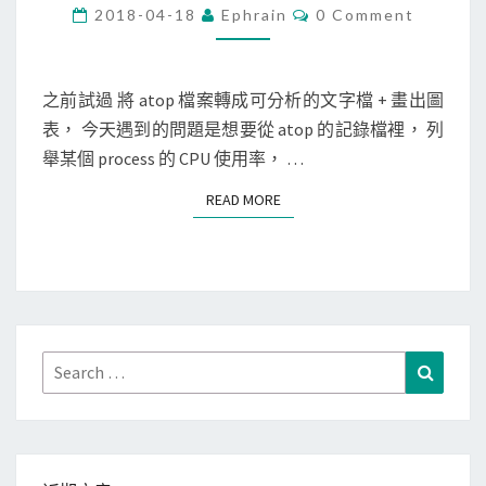
n
C
2018-04-18
Ephrain
0 Comment
O
u
M
M
x
E
]
N
之前試過 將 atop 檔案轉成可分析的文字檔 + 畫出圖
T
取
表， 今天遇到的問題是想要從 atop 的記錄檔裡， 列
S
出
舉某個 process 的 CPU 使用率， …
a
READ MORE
READ MORE
t
o
p
記
錄
檔
Search
Search
中
for:
的
C
P