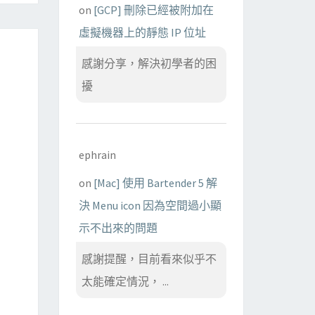
on
[GCP] 刪除已經被附加在
虛擬機器上的靜態 IP 位址
感謝分享，解決初學者的困
擾
ephrain
on
[Mac] 使用 Bartender 5 解
決 Menu icon 因為空間過小顯
示不出來的問題
感謝提醒，目前看來似乎不
太能確定情況， ...