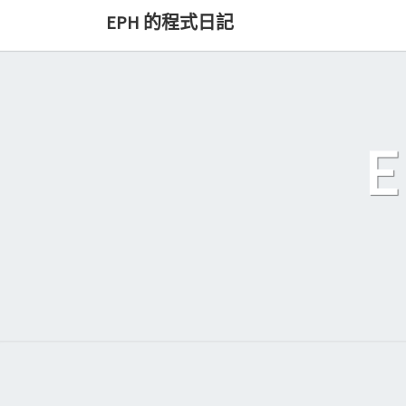
Skip
EPH 的程式日記
to
content