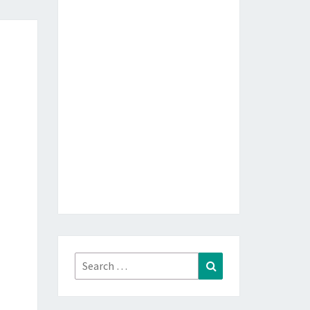
Search
Search
for: