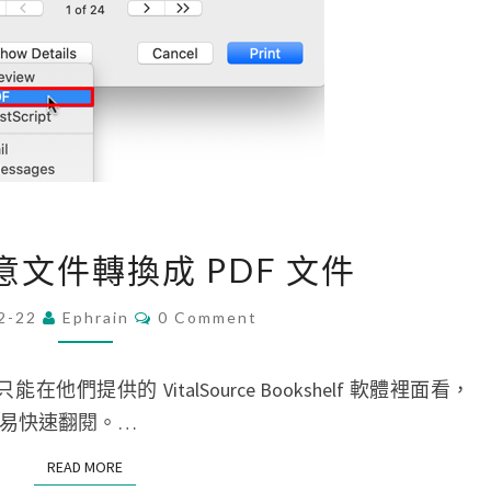
o
w
查
看
G
i
t
h
[
任意文件轉換成 PDF 文件
u
M
b
a
C
2-22
Ephrain
0 Comment
A
O
c
M
c
M
]
E
他們提供的 VitalSource Bookshelf 軟體裡面看，
t
N
將
T
容易快速翻閱。…
i
S
任
o
READ MORE
READ MORE
意