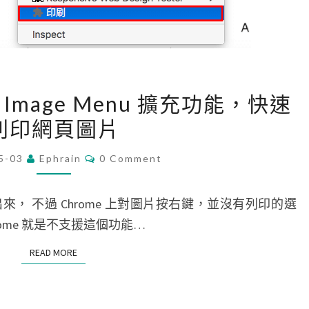
啟
X
P
S
[
檔
int Image Menu 擴充功能，快速
C
案
列印網頁圖片
h
r
C
5-03
Ephrain
0 Comment
O
o
M
m
M
E
， 不過 Chrome 上對圖片按右鍵，並沒有列印的選
e
N
T
ome 就是不支援這個功能…
]
S
用
READ MORE
READ MORE
P
r