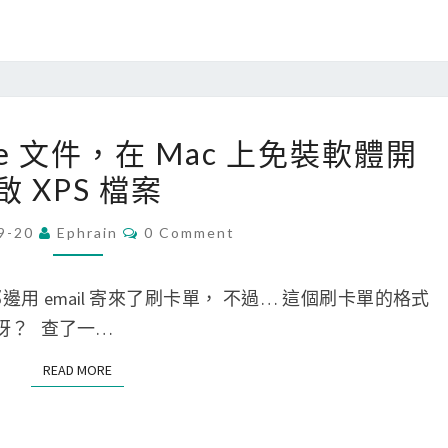
n
文
s
件
e
轉
c
換
r
[
成
ogle 文件，在 Mac 上免裝軟體開
e
M
P
啟 XPS 檔案
t
a
D
中
c
F
C
9-20
Ephrain
0 Comment
的
O
]
文
M
值
使
M
件
E
 email 寄來了刷卡單， 不過… 這個刷卡單的格式
用
N
T
開呀？ 查了一…
G
S
o
READ MORE
READ MORE
o
g