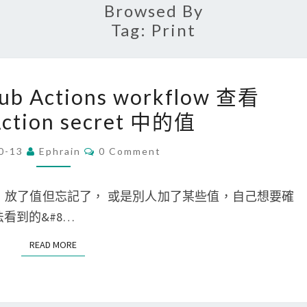
Browsed By
Tag:
Print
[
Hub Actions workflow 查看
G
Action secret 中的值
i
t
C
0-13
Ephrain
0 Comment
O
]
M
使
M
E
secret 裡，放了值但忘記了， 或是別人加了某些值，自己想要確
用
N
T
法看到的&#8…
G
S
i
READ MORE
READ MORE
t
H
u