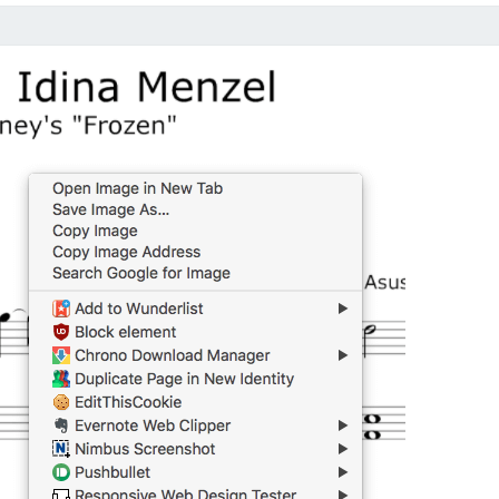
l
e
文
件
，
在
M
a
c
上
免
裝
軟
體
開