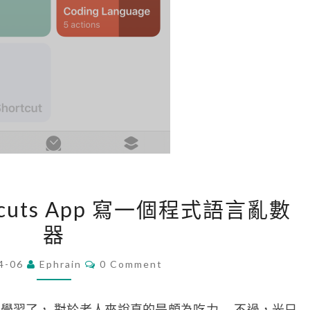
[
ortcuts App 寫一個程式語言亂數
i
器
P
h
C
4-06
Ephrain
0 Comment
O
o
M
n
M
E
學習了， 對於老人來說真的是頗為吃力… 不過，光只