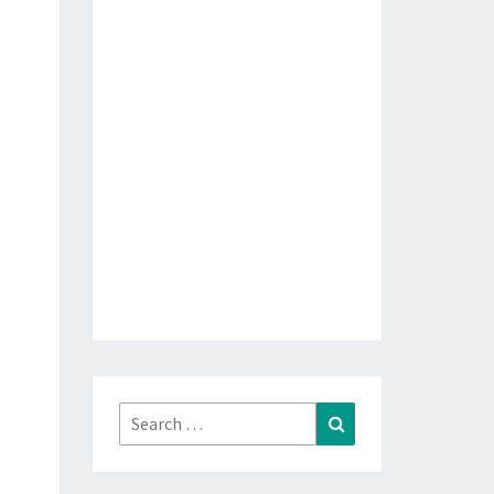
Search
Search
for: