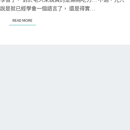
e
N
T
難說是就已經學會一個語言了， 還是得實…
]
S
用
READ MORE
READ MORE
S
h
o
r
t
c
u
t
s
A
p
p