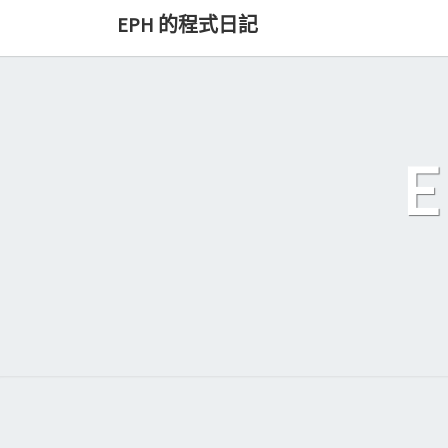
Skip
EPH 的程式日記
to
content