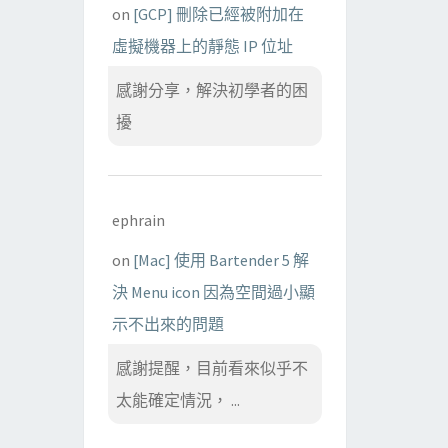
on
[GCP] 刪除已經被附加在
虛擬機器上的靜態 IP 位址
感謝分享，解決初學者的困
擾
ephrain
on
[Mac] 使用 Bartender 5 解
決 Menu icon 因為空間過小顯
示不出來的問題
感謝提醒，目前看來似乎不
太能確定情況， ...