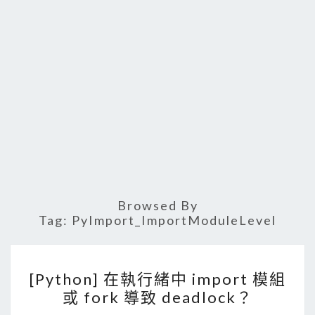
Browsed By
Tag:
PyImport_ImportModuleLevel
[
[Python] 在執行緒中 import 模組
P
或 fork 導致 deadlock？
y