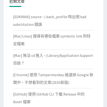
近期文章
組
或
[SDKMAN] source ~/.bash_profile 時出現 bad
f
o
substitution 錯誤
r
[Mac/Linux] 搜尋有哪些檔案 symbolic link 到特
k
導
定檔案
致
[Mac] 無法 cd 進入 ~/Library/Application Support
d
e
目錄？
a
[Chrome] 使用 Tampermonkey 過濾掉 Google 新
d
l
聞中，不想看到的文章(2025新版)
o
[GitHub] 使用 GitHub CLI 下載 Release 中的
c
k
Asset 檔案