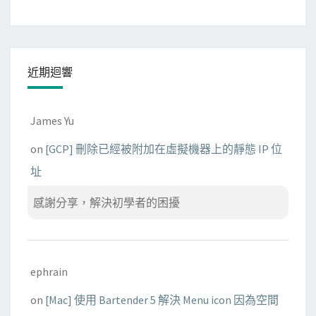
？
近期迴響
James Yu
on
[GCP] 刪除已經被附加在虛擬機器上的靜態 IP 位
址
感謝分享，解決初學者的困擾
ephrain
on
[Mac] 使用 Bartender 5 解決 Menu icon 因為空間