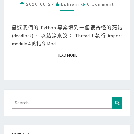
t
C
2020-08-27
Ephrain
0 Comment
O
h
M
M
o
E
n
N
最近我們的 Python 專案遇到一個很奇怪的死結
T
]
(deadlock)， 以結論來說： Thread 1 執行 import
S
在
module A 的指令 Mod…
執
READ MORE
READ MORE
行
緒
中
i
m
p
Search
Search
o
for:
r
t
模