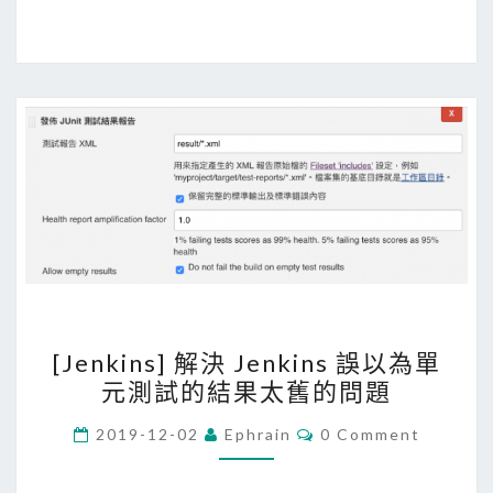
e
n
k
i
n
s
任
務
中
呈
現
[
程
[Jenkins] 解決 Jenkins 誤以為單
J
式
元測試的結果太舊的問題
e
碼
n
C
覆
2019-12-02
Ephrain
0 Comment
O
k
蓋
M
M
i
率