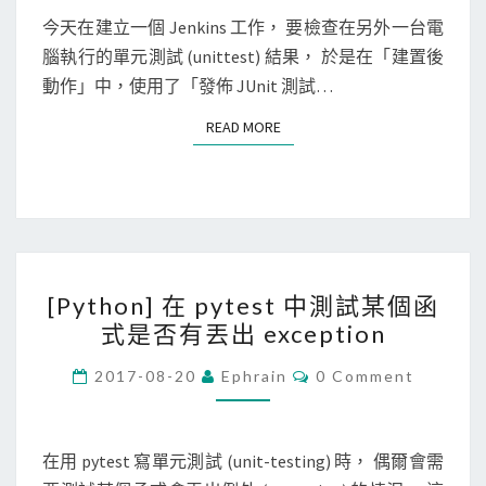
E
n
N
今天在建立一個 Jenkins 工作， 要檢查在另外一台電
(
T
s
腦執行的單元測試 (unittest) 結果， 於是在「建置後
c
S
]
動作」中，使用了「發佈 JUnit 測試…
o
解
d
READ MORE
READ MORE
決
e
J
c
e
o
n
v
k
e
[
i
r
[Python] 在 pytest 中測試某個函
P
n
a
式是否有丟出 exception
y
s
g
t
C
誤
2017-08-20
Ephrain
0 Comment
e
O
h
以
M
)
M
o
為
E
n
N
在用 pytest 寫單元測試 (unit-testing) 時， 偶爾會需
單
T