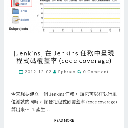
[
[Jenkins] 在 Jenkins 任務中呈現
J
程式碼覆蓋率 (code coverage)
e
n
C
2019-12-02
Ephrain
0 Comment
O
k
M
M
i
E
n
N
今天想要建立一個 Jenkins 任務， 讓它可以在執行單
T
s
位測試的同時， 順便把程式碼覆蓋率 (code coverage)
S
]
算出來～ 1. 產生…
在
READ MORE
READ MORE
J