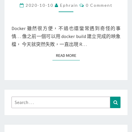
k
C
2020-10-10
Ephrain
0 Comment
t
O
e
M
a
M
r
l
E
N
Docker 雖然很方便，不過也還蠻常遇到奇怪的事
]
e
T
情… 像之前一個可以用 docker build 建立完成的映象
d
S
r
檔， 今天就突然失敗，一直出現 R…
o
r
c
o
READ MORE
READ MORE
k
r
e
,
r
r
b
u
u
n
i
Search
Search
d
l
for:
a
d
t
建
a
立