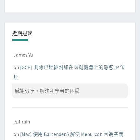
k
s
u
m
近期迴響
i
s
i
James Yu
n
on
[GCP] 刪除已經被附加在虛擬機器上的靜態 IP 位
v
址
a
l
感謝分享，解決初學者的困擾
i
d
的
錯
ephrain
誤
on
[Mac] 使用 Bartender 5 解決 Menu icon 因為空間
訊