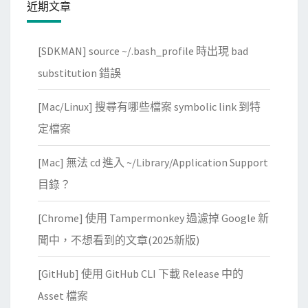
b
近期文章
映
a
象
s
[SDKMAN] source ~/.bash_profile 時出現 bad
檔
e
substitution 錯誤
時
r
，
e
[Mac/Linux] 搜尋有哪些檔案 symbolic link 到特
出
c
定檔案
現
o
R
v
[Mac] 無法 cd 進入 ~/Library/Application Support
p
e
目錄？
m
r
d
y
[Chrome] 使用 Tampermonkey 過濾掉 Google 新
b
?
聞中，不想看到的文章(2025新版)
c
h
[GitHub] 使用 GitHub CLI 下載 Release 中的
e
Asset 檔案
c