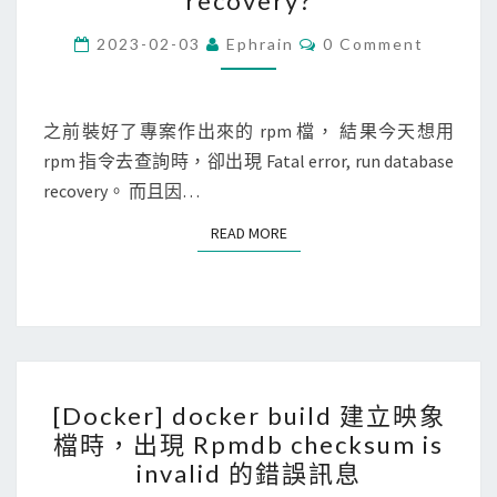
recovery?
n
u
C
2023-02-03
Ephrain
0 Comment
O
x
M
M
]
E
N
之前裝好了專案作出來的 rpm 檔， 結果今天想用
執
T
rpm 指令去查詢時，卻出現 Fatal error, run database
行
S
recovery。 而且因…
r
p
READ MORE
READ MORE
m
指
令
時
，
[
出
[Docker] docker build 建立映象
D
現
檔時，出現 Rpmdb checksum is
o
F
invalid 的錯誤訊息
c
a