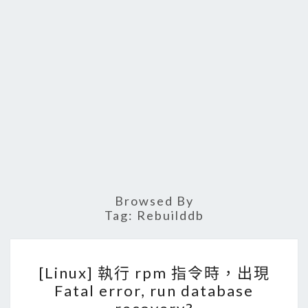
Browsed By
Tag:
Rebuilddb
[
[Linux] 執行 rpm 指令時，出現
L
Fatal error, run database
i