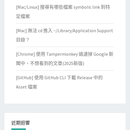
分
[Mac/Linux] 搜尋有哪些檔案 symbolic link 到特
享
我
定檔案
的
[Mac] 無法 cd 進入 ~/Library/Application Support
桌
面
目錄？
？
[Chrome] 使用 Tampermonkey 過濾掉 Google 新
聞中，不想看到的文章(2025新版)
[GitHub] 使用 GitHub CLI 下載 Release 中的
Asset 檔案
近期迴響