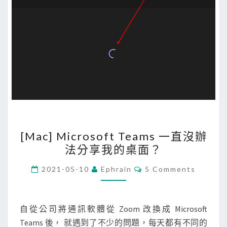
[
[Mac] Microsoft Teams 一直沒辦
M
法分享我的桌面？
a
c
C
2021-05-10
Ephrain
5 Comments
O
]
M
M
M
E
i
N
自從公司將通訊軟體從 Zoom 改換成 Microsoft
T
c
Teams 後， 就遇到了不少的問題，每天都有不同的
S