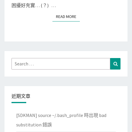
r
困擾好充實… (？) …
o
READ MORE
READ MORE
s
o
f
t
T
e
Search
Search
a
for:
m
s
一
近期文章
直
沒
[SDKMAN] source ~/.bash_profile 時出現 bad
辦
法
substitution 錯誤