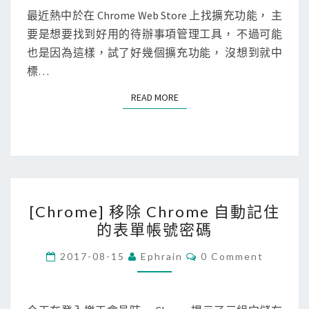
g
E
除
N
最近熱中於在 Chrome Web Store 上找擴充功能， 主
c
T
C
要是想要找到好用的待辦事項管理工具， 不過可能
S
o
h
也是因為這樣，試了好幾個擴充功能， 沒想到就中
n
r
標…
f
o
i
READ MORE
READ MORE
m
g
e
u
上
r
的
a
惡
t
[
意
i
[Chrome] 移除 Chrome 自動記住
C
擴
o
的表單帳號密碼
h
充
n
r
C
功
2017-08-15
Ephrain
0 Comment
p
O
o
能
M
r
M
m
P
o
E
N