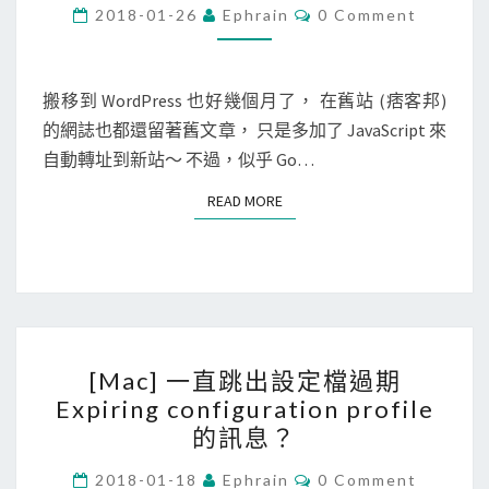
O
C
2018-01-26
Ephrain
0 Comment
O
]
M
M
關
E
閉
N
搬移到 WordPress 也好幾個月了， 在舊站 (痞客邦)
T
痞
的網誌也都還留著舊文章， 只是多加了 JavaScript 來
S
客
自動轉址到新站～ 不過，似乎 Go…
邦
READ MORE
READ MORE
舊
站
，
並
從
[
G
[Mac] 一直跳出設定檔過期
M
o
Expiring configuration profile
a
o
的訊息？
c
g
]
C
2018-01-18
Ephrain
0 Comment
l