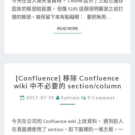
e
今天在登入樂天會員時， Chome 提示了三組它儲存
l
f
T
]
起來的帳號給我選， 但像 5105 這個很明顯是之前打
u
S
i
移
錯的帳號，被保留下來有點礙眼： 要把無用…
g
l
除
i
e
READ MORE
READ MORE
C
n
的
h
s
訊
r
B
息
o
u
？
m
t
[
e
t
[Confluence] 移除 Confluence
C
自
o
wiki 中不必要的 section/column
o
動
n
n
C
記
2017-07-31
Ephrain
0 Comment
O
f
住
M
M
l
的
E
u
N
今天在公司的 Confluence wiki 上改資料， 遇到前人
表
T
e
在頁面裡使用了 section，如下圖裡的一堆方框，一
單
S