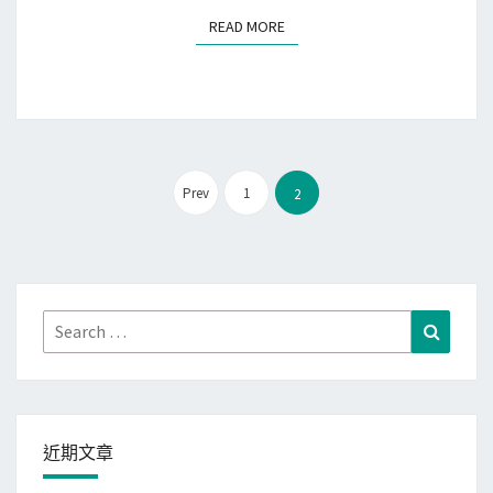
r
i
READ MORE
READ MORE
e
k
n
i
d
中
M
不
i
必
文
c
Prev
1
2
要
章
r
的
分
o
s
頁
S
e
e
c
Search
Search
c
t
for:
u
i
r
o
i
n
近期文章
t
/
y