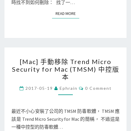
n
時找不到如何刪除： 找了一…
帳
c
號
READ MORE
READ MORE
e
密
]
碼
移
除
C
[
o
[Mac] 手動移除 Trend Micro
M
n
Security for Mac (TMSM) 中控版
a
f
本
c
l
]
C
2017-05-19
Ephrain
0 Comment
u
O
手
e
M
M
動
n
E
N
最近不小心安裝了公司的 TMSM 防毒軟體， TMSM 應
移
c
T
該是 Trend Micro Security for Mac 的簡稱， 不過這是
除
S
e
一種中控型的防毒軟體…
T
w