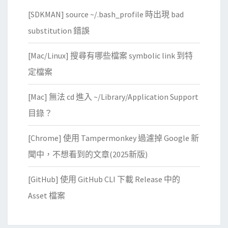
c
f
[SDKMAN] source ~/.bash_profile 時出現 bad
o
o
l
substitution 錯誤
r
u
M
[Mac/Linux] 搜尋有哪些檔案 symbolic link 到特
m
a
n
定檔案
c
(
[Mac] 無法 cd 進入 ~/Library/Application Support
T
目錄？
M
S
[Chrome] 使用 Tampermonkey 過濾掉 Google 新
M
聞中，不想看到的文章(2025新版)
)
中
[GitHub] 使用 GitHub CLI 下載 Release 中的
控
Asset 檔案
版
本