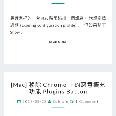
O
一
e
M
M
直
搜
E
N
最近家裡的一台 Mac 時常跳出一個訊息， 說設定檔
跳
尋
T
過期 (Expiring configuration profile)： 但如果點下
出
S
結
Show…
設
果
定
中
READ MORE
READ MORE
檔
移
過
除
期
E
x
[
p
[Mac] 移除 Chrome 上的惡意擴充
M
i
功能 Plugins Button
a
r
c
C
2017-08-22
Ephrain
1 Comment
i
O
]
n
M
M
移